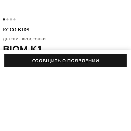
ДЕТСКИЕ КРОССОВКИ
BIOM K1
711742/60881
СООБЩИТЬ О ПОЯВЛЕНИИ
4.9 (152)
Кроссовки BIOM K1 созданы для детей, которые весь день в
движении — от школы и кружков до прогулок и игр на
улице. Платформа BIOM® NATURAL MOTION®
ПОДРОБНЕЕ
поддерживает свод стопы и помогает ноге двигаться
естественно, снижая усталость даже при высокой
активности. Лёгкая конструкция, мягкие материалы и
удобная застёжка BOA® делают пару идеальной для
динамичного дня.