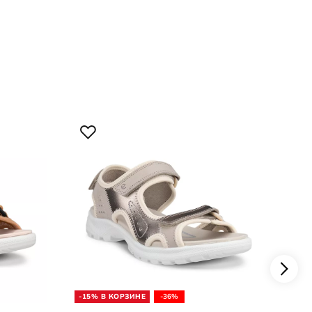
-15
16 
Сан
-15% В КОРЗИНЕ
-36%