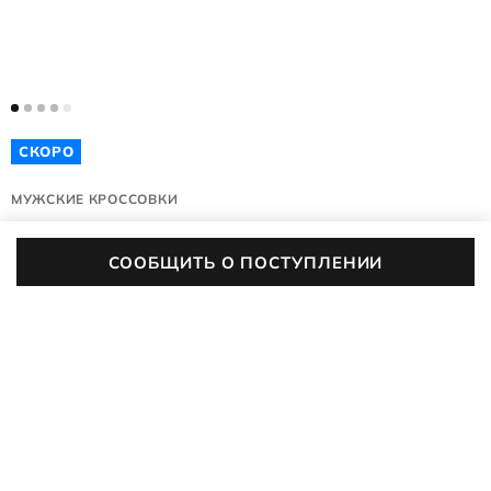
СКОРО
МУЖСКИЕ КРОССОВКИ
CITY STRIDE
СООБЩИТЬ О ПОСТУПЛЕНИИ
571834/61181
(0)
Цвет:
черный/серый