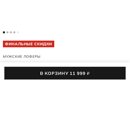
ФИНАЛЬНЫЕ СКИДКИ
МУЖСКИЕ ЛОФЕРЫ
METROPOLE VERONA M
В КОРЗИНУ
11 999
₽
552264/01178
(0)
В мужских лоферах ECCO METROPOLE VERONA M
мастерство выделки кожи переплетается с роскошным
образом вне времени. Больше никакого дискомфорта для
ПОДРОБНЕЕ
любителей классического стиля — анатомическая колодка,
текстильная подкладка и амортизирующие стельки подарят
11 999
₽
17 290
₽
-31%
ощущение мягкости и сбалансированности от каждого шага.