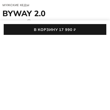
МУЖСКИЕ КЕДЫ
BYWAY 2.0
522804/51869
5 (7)
2,7 тыс. покупок
В КОРЗИНУ
17 990
₽
Мужские полуботинки BYWAY 2.0 созданы для активного
городского ритма. Мягкая анатомическая колодка ECCO
FLUIDFORM™, влагозащитная мембрана ECCO Waterproof и
ПОДРОБНЕЕ
универсальный дизайн обеспечивают комфорт, защиту и
стиль в любую погоду. Обувь подойдёт и для деловых
17 990
₽
встреч, и для прогулок по городу.
39
40
41
42
43
44
45
46
47
48
Таблица размеров
Последний размер