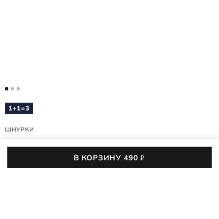
1+1=3
ШНУРКИ
ROUND LACES
В КОРЗИНУ
490
₽
44700/101
(0)
7,7 тыс. покупок
490
₽