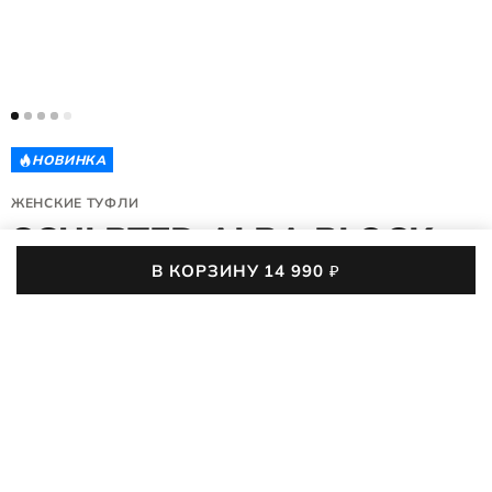
НОВИНКА
ЖЕНСКИЕ ТУФЛИ
SCULPTED ALBA BLOCK
65
В КОРЗИНУ
14 990
₽
234833/01001
(0)
14 990
₽
35
36
37
38
39
40
41
42