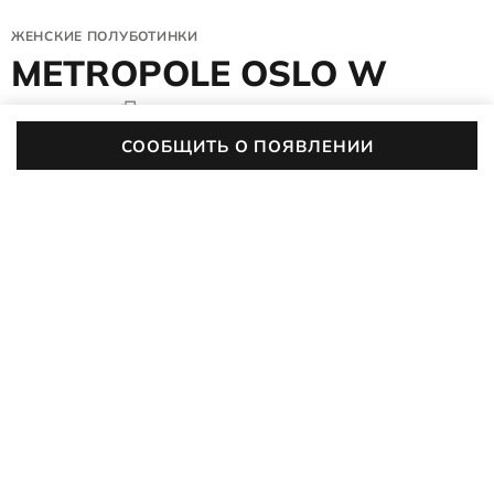
ЖЕНСКИЕ ПОЛУБОТИНКИ
METROPOLE OSLO W
232923/01303
5 (1)
СООБЩИТЬ О ПОЯВЛЕНИИ
02
:
08
:
23
:
39
До конца акции осталось
Женские полуботинки ECCO METROPOLE OSLO W с
анатомической поддержкой комбинируют традиционную
мужскую классику с изящным кроем, подчёркивающем
ПОДРОБНЕЕ
женственность. Стильная пара, усовершенствованная
дизайнером Наташей Рамсей-Леви, остаётся лёгкой и
амортизирующей благодаря стелькам DUAL-FIT и колодке
FLUIDFORM™, которая правильно распределяет нагрузку.