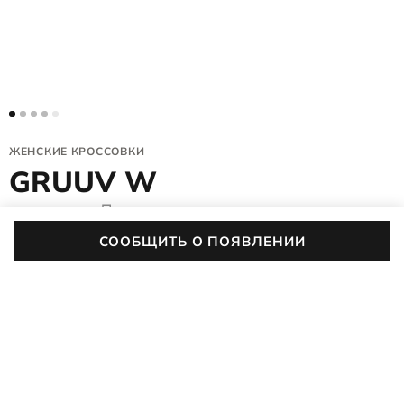
ЖЕНСКИЕ КРОССОВКИ
GRUUV W
218353/61535
(0)
СООБЩИТЬ О ПОЯВЛЕНИИ
Женские кроссовки ECCO GRUUV W с гибкой
анатомической колодкой формируют мягкие шаги и
значительно снижают нагрузку на стопу, когда вы весь день
ПОДРОБНЕЕ
на ногах. Простой крой дополняют акцентные детали и
оригинальная подошва для ярких повседневных образов.