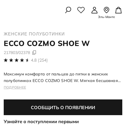
Эль-Монте
УАРЫ
УАРЫ
ЛЫШЕЙ
ЖЕНСКИЕ ПОЛУБОТИНКИ
Осенняя коллекция
Осенняя коллекция
Школьная коллекция
ECCO
COZMO SHOE W
Подробнее
Подробнее
Подробнее
рчатки
217803/02378
амы
 картхолдеры
4.8 (254)
 картхолдеры
амы
идками
рчатки
Максимум комфорта от пальцев до пятки в женских
полуботинках ECCO COZMO SHOE W. Мягкая бесшовная
ессуары
ессуары
конструкция ECCO FLUIDFORM™ и идеальная посадка
ПОДРОБНЕЕ
со скидками
позволяют расслабиться и наслаждаться движением
со скидкой
СООБЩИТЬ О ПОЯВЛЕНИИ
А ПО УХОДУ
А ПО УХОДУ
Узнайте о поступлении первыми