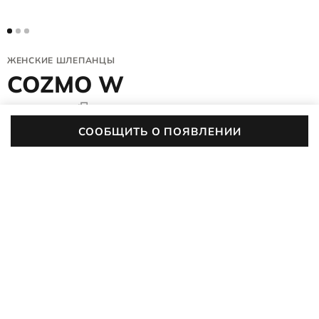
ЖЕНСКИЕ ШЛЕПАНЦЫ
COZMO W
206823/01002
4.9 (747)
СООБЩИТЬ О ПОЯВЛЕНИИ
Женские шлёпанцы ECCO COZMO W созданы для тех, кто
ценит свободу движения и естественный комфорт.
Анатомическая форма, мягкая подошва и регулируемые
ПОДРОБНЕЕ
ремешки обеспечивают идеальную посадку, позволяя
наслаждаться каждым шагом, будь то прогулка по
набережной, выходной в городе или отпуск у моря.
Цвет:
белый