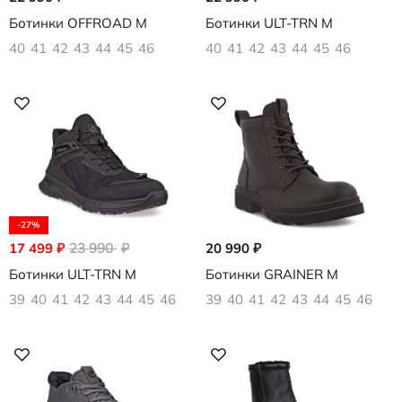
Ботинки OFFROAD M
Ботинки ULT-TRN M
40
41
42
43
44
45
46
40
41
42
43
44
45
46
-27%
17 499
₽
23 990
₽
20 990
₽
Ботинки ULT-TRN M
Ботинки GRAINER M
39
40
41
42
43
44
45
46
39
40
41
42
43
44
45
46