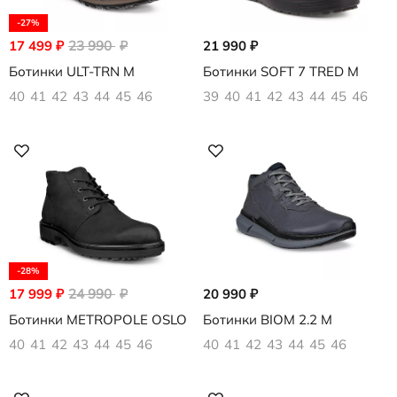
-27%
17 499
₽
23 990
₽
21 990
₽
Ботинки ULT-TRN M
Ботинки SOFT 7 TRED M
40
41
42
43
44
45
46
39
40
41
42
43
44
45
46
-28%
17 999
₽
24 990
₽
20 990
₽
Ботинки METROPOLE OSLO
Ботинки BIOM 2.2 M
40
41
42
43
44
45
46
40
41
42
43
44
45
46