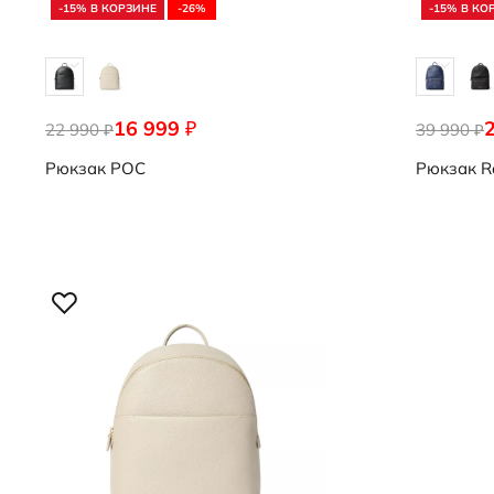
-15% В КОРЗИНЕ
-26%
-15% В КО
16 999
₽
22 990
9108285/90000
39 990
9108047/9
₽
₽
Рюкзак
POC
Рюкзак
R