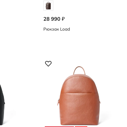
28 990
₽
9108467/90717
Рюкзак
Load