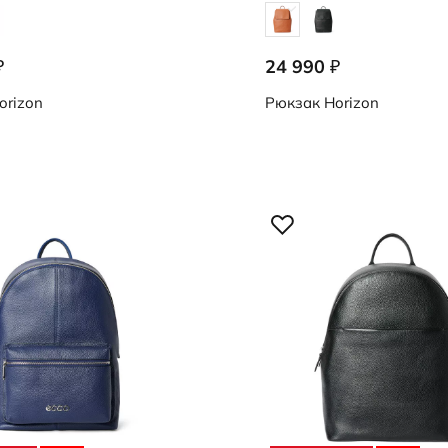
24 990
₽
₽
0000
9108434/90768
orizon
Рюкзак
Horizon