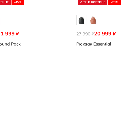
РЗИНЕ
-45%
-15% В КОРЗИНЕ
-25%
21 999
20 999
₽
₽
0011
27 990
9108286/90000
₽
ound Pack
Рюкзак
Essential