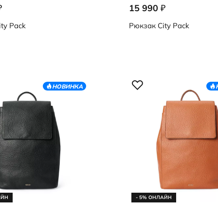
15 990
₽
₽
0000
9108496/90176
ty Pack
Рюкзак
City Pack
НОВИНКА
АЙН
- 5% ОНЛАЙН