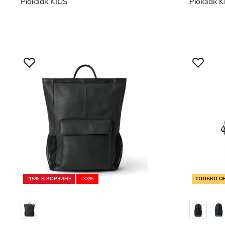
Рюкзак
KIDS
Рюкзак
K
-15% В КОРЗИНЕ
-33%
ТОЛЬКО О