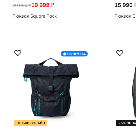
19 999
15 990
₽
29 990
9108246/90000
9108496/9
₽
Рюкзак
Square Pack
Рюкзак
Ci
НОВИНКА
ТОЛЬКО ОНЛАЙН
- 5% ОНЛ