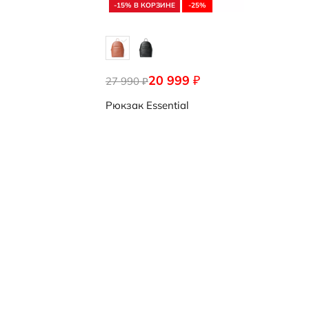
-15% В КОРЗИНЕ
-25%
20 999
₽
27 990
9108286/91273
₽
Рюкзак
Essential