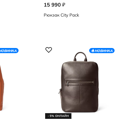
15 990
₽
9108499/90000
Рюкзак
City Pack
НОВИНКА
НОВИНКА
- 5% ОНЛАЙН