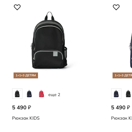
1+1=3 ДЕТЯМ
1+1=3 ДЕТ
еще 2
5 490
5 490
₽
₽
9108251/90000
9108251/9
Рюкзак
KIDS
Рюкзак
K