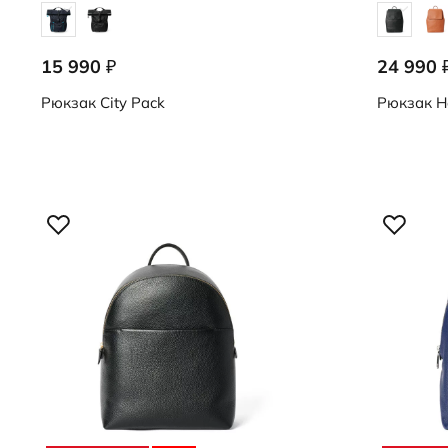
15 990
24 990
₽
9108499/90176
9108434/9
Рюкзак
City Pack
Рюкзак
H