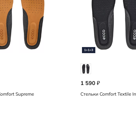
1+1=3
1 590
₽
0121
9059094/00101
omfort Supreme
Стельки
Comfort Textile I