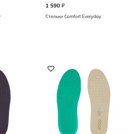
1 590
₽
59028/101
y
Стельки
Comfort Everyday