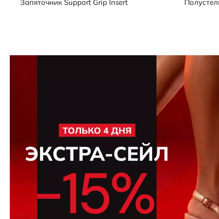
Запяточник
Support Grip Insert
Полустел