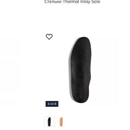
Стельки
Thermal Inlay Sole
1+1=3