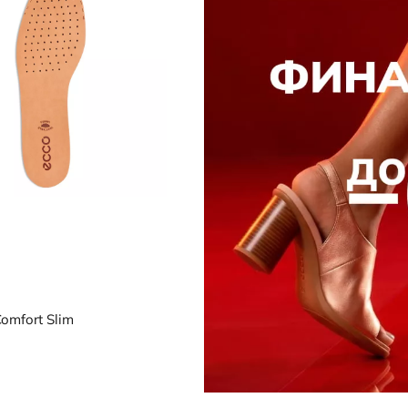
Носки
редложение
Стельки
Обувь со скидками
Аутлет
21
omfort Slim