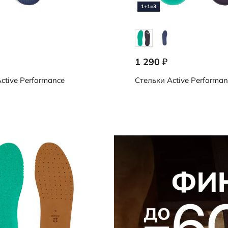
1+1=3
1 290
₽
79
59070/90368
ctive Performance
Стельки
Active Performan