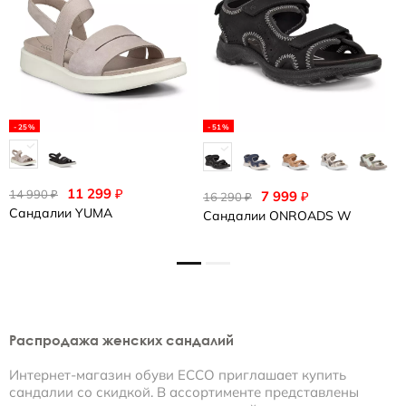
-25%
-51%
11 299
₽
14 990
₽
7 999
₽
16 290
1
₽
Сандалии
YUMA
Сандалии
ONROADS W
С
Распродажа женских сандалий
Интернет-магазин обуви ECCO приглашает купить
сандалии со скидкой. В ассортименте представлены