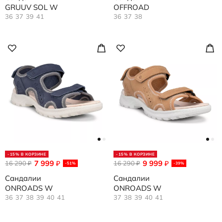
GRUUV SOL W
OFFROAD
36
37
39
41
36
37
38
-15% В КОРЗИНЕ
-15% В КОРЗИНЕ
7 999
9 999
16 290
₽
16 290
₽
₽
₽
-51%
-39%
Сандалии
Сандалии
ONROADS W
ONROADS W
36
37
38
39
40
41
37
38
39
40
41