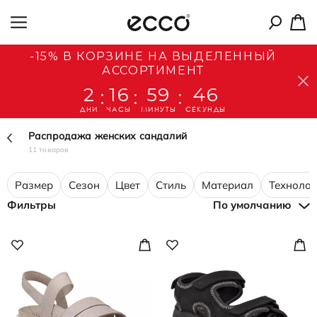
-15% В КОРЗИНЕ НА ВЫДЕЛЕННЫЙ
АССОРТИМЕНТ
2
16
59
45
:
:
:
ДНИ
ЧАСЫ
МИНУТЫ
СЕКУНДЫ
Распродажа женских сандалий
11 товаров
Размер
Сезон
Цвет
Стиль
Материал
Технолог
Фильтры
По умолчанию