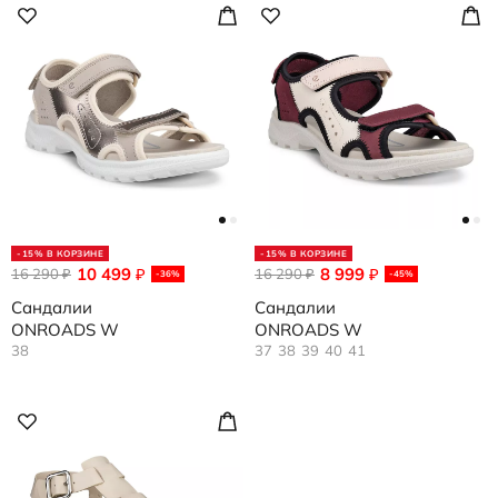
-15% В КОРЗИНЕ
-15% В КОРЗИНЕ
10 499
8 999
16 290
₽
16 290
₽
₽
₽
-36%
-45%
Сандалии
Сандалии
ONROADS W
ONROADS W
38
37
38
39
40
41