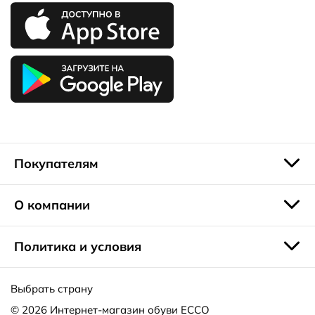
их можно и с офисной одеждой;
• BOUILLON SANDAL, на молнии;
• MARSEILLE – c Т-образным ремешком.
Распродажа сандалий – прекрасный повод пополнить
летний обувной гардероб практичной, модной и
качественной обувью.
Покупателям
О компании
Политика и условия
Выбрать страну
© 2026
Интернет-магазин обуви ECCO