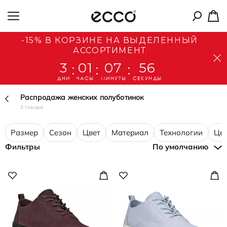
-15% В КОРЗИНЕ НА ВЫДЕЛЕННЫЙ
АССОРТИМЕНТ
3
01
07
56
:
:
:
ДНИ
ЧАСЫ
МИНУТЫ
СЕКУНДЫ
Распродажа женских полуботинок
3 товара
Размер
Сезон
Цвет
Материал
Технологии
Це
Фильтры
По умолчанию