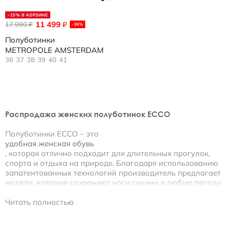
-15% В КОРЗИНЕ
11 499
17 990
₽
₽
-36%
Полуботинки
METROPOLE AMSTERDAM
36
37
38
39
40
41
Распродажа женских полуботинок ECCO
Полуботинки ECCO – это
удобная женская обувь
, которая отлично подходит для длительных прогулок,
спорта и отдыха на природе. Благодаря использованию
запатентованных технологий производитель предлагает
модели, которые сохраняют ноги сухими в любую погоду.
Купить женскую обувь со скидкой
Читать полностью
Магазин обуви ECCO