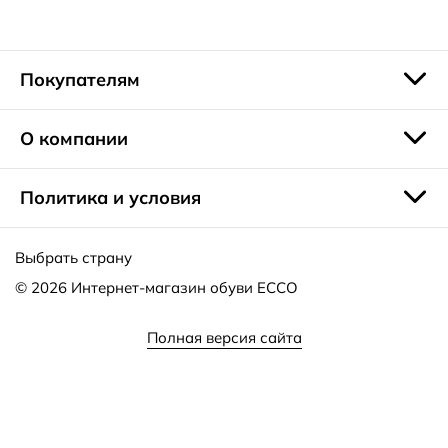
Для максимального комфорта полуботинки выпускаются
с влаговпитывающими и воздухопроницаемыми
стельками, износостойкой, гибкой и нескользящей
Покупателям
подошвой. Модели остаются женственными благодаря
мягким округлым формам, небольшому подъему подошвы
и изящным вставкам.
О компании
Политика и условия
Выбрать страну
© 2026
Интернет-магазин обуви ECCO
Полная версия сайта