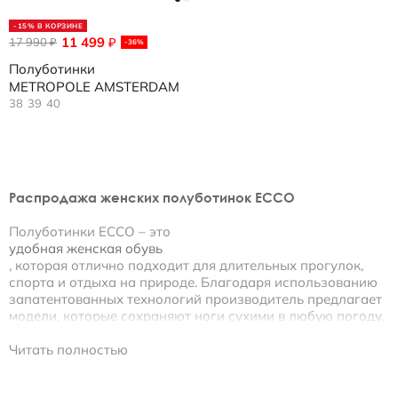
-15% В КОРЗИНЕ
11 499
17 990
₽
₽
-36%
Полуботинки
METROPOLE AMSTERDAM
38
39
40
Распродажа женских полуботинок ECCO
Полуботинки ECCO – это
удобная женская обувь
, которая отлично подходит для длительных прогулок,
спорта и отдыха на природе. Благодаря использованию
запатентованных технологий производитель предлагает
модели, которые сохраняют ноги сухими в любую погоду.
Купить женскую обувь со скидкой
Читать полностью
Магазин обуви ECCO