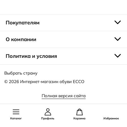
Для максимального комфорта полуботинки выпускаются
с влаговпитывающими и воздухопроницаемыми
стельками, износостойкой, гибкой и нескользящей
Покупателям
подошвой. Модели остаются женственными благодаря
мягким округлым формам, небольшому подъему подошвы
и изящным вставкам.
О компании
Политика и условия
Выбрать страну
© 2026
Интернет-магазин обуви ECCO
Полная версия сайта
Каталог
Профиль
Корзина
Избранное