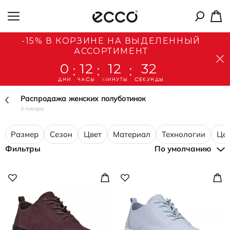
-15% В КОРЗИНЕ НА ВЫДЕЛЕННЫЙ
АССОРТИМЕНТ
0
12
12
32
:
:
:
ДНИ
ЧАСЫ
МИНУТЫ
СЕКУНДЫ
Распродажа женских полуботинок
3 товара
Размер
Сезон
Цвет
Материал
Технологии
Це
Фильтры
По умолчанию