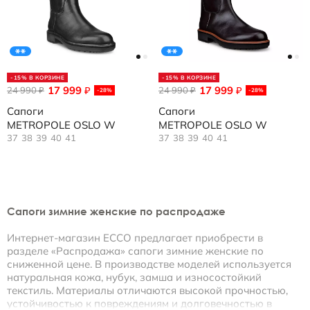
-15% В КОРЗИНЕ
-15% В КОРЗИНЕ
17 999
17 999
24 990
₽
24 990
₽
₽
₽
-28%
-28%
Сапоги
Сапоги
METROPOLE OSLO W
METROPOLE OSLO W
37
38
39
40
41
37
38
39
40
41
Сапоги зимние женские по распродаже
Интернет-магазин ECCO предлагает приобрести в
разделе «Распродажа» сапоги зимние женские по
сниженной цене. В производстве моделей используется
натуральная кожа, нубук, замша и износостойкий
текстиль. Материалы отличаются высокой прочностью,
устойчивостью к повреждениям и долговечностью в