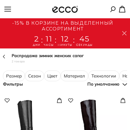
-15% В КОРЗИНЕ НА ВЫДЕЛЕННЫЙ
АССОРТИМЕНТ
2
11
12
45
:
:
:
ДНИ
ЧАСЫ
МИНУТЫ
СЕКУНДЫ
Распродажа зимних женских сапог
2 товара
Размер
Сезон
Цвет
Материал
Технологии
Нал
Фильтры
По умолчанию