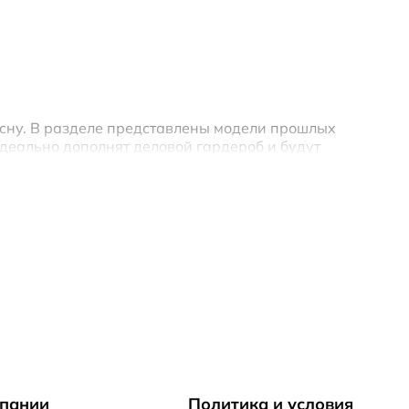
есну. В разделе представлены модели прошлых
деально дополнят деловой гардероб и будут
аз на каждый день. Зимняя женская обувь на
д. Раздел «Распродажа» сапог в интернет-магазине
стью, долговечностью и простотой в уходе.
.
овывает движения стопы при ходьбе.
зделе «Распродажа», от попадания влаги и
у. Также вы можете
купить сапоги женские
на зиму с
ектом и снижает ударную нагрузку на суставы.
пании
Политика и условия