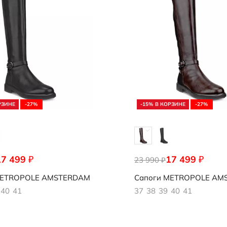
Носки
редложение
Стельки
Обувь со скидками
Аутлет
РЗИНЕ
-27%
-15% В КОРЗИНЕ
-27%
17 499
17 499
₽
₽
052
23 990
222073/59477
₽
ETROPOLE AMSTERDAM
Сапоги
METROPOLE AM
40
41
37
38
39
40
41