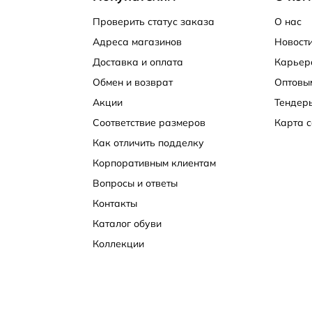
Проверить статус заказа
О нас
 заказ на сайте
интернет-магазина обуви
ECCO. Выбирай
Адреса магазинов
Новости
получения.
Доставка и оплата
Карьер
ние 1-2 дней. Также вы можете самостоятельно забрать
Обмен и возврат
Оптовы
ECCO, пунктах выдачи BoxBerry, OZON и Pick-Up или пос
Акции
Тендер
янно обновляется. Следите за его пополнением и соверш
Соответствие размеров
Карта с
Как отличить подделку
Корпоративным клиентам
Вопросы и ответы
Контакты
Каталог обуви
Коллекции