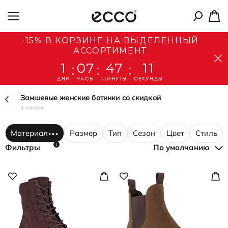
-15% В КОРЗИНЕ НА ВЫДЕЛЕННЫЙ
АССОРТИМЕНТ
1
07
47
11
:
:
:
ДНИ
ЧАСЫ
МИНУТЫ
СЕКУНДЫ
Замшевые женские ботинки со скидкой
3 товара
Материал
Размер
Тип
Сезон
Цвет
Стиль
1
Фильтры
По умолчанию