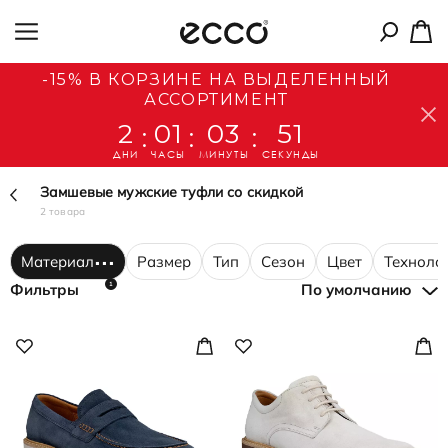
-15% В КОРЗИНЕ НА ВЫДЕЛЕННЫЙ
АССОРТИМЕНТ
2
01
03
51
:
:
:
ДНИ
ЧАСЫ
МИНУТЫ
СЕКУНДЫ
Замшевые мужские туфли со скидкой
2 товара
Материал
Размер
Тип
Сезон
Цвет
Техноло
1
Фильтры
По умолчанию