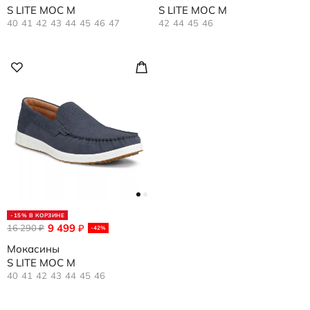
S LITE MOC M
S LITE MOC M
40
41
42
43
44
45
46
47
42
44
45
46
-15% В КОРЗИНЕ
9 499
16 290
₽
₽
-42%
Мокасины
S LITE MOC M
40
41
42
43
44
45
46