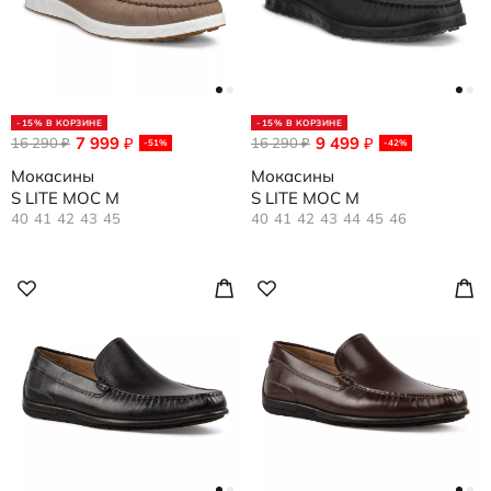
-15% В КОРЗИНЕ
-15% В КОРЗИНЕ
7 999
9 499
16 290
₽
16 290
₽
₽
₽
-51%
-42%
Мокасины
Мокасины
S LITE MOC M
S LITE MOC M
40
41
42
43
45
40
41
42
43
44
45
46