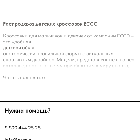
Распродажа детских кроссовок ECCO
Кроссовки для мальчиков и девочек от компании ECCO –
это удобная
детская обувь
анатомически правильной формы с актуальным
спортивным дизайном. Модели, представленные в нашем
каталоге, помогают детям приобщаться к миру спорта,
покорять новые вершины и вести активный образ жизни.
Читать полностью
ECCO: выбираем лучшие детские кроссовки
Дизайнеры ECCO разрабатывают стильные и
комфортные кроссовки для бега, долгих прогулок,
Нужна помощь?
занятий спортом.
• Верх обуви выполнен из мягкой кожи, нубука и
8 800 444 25 25
высокотехнологичного текстиля.
• Текстильная подкладка не препятствует циркуляции
воздуха внутри обуви и абсорбирует влагу.
info@ecco.ru