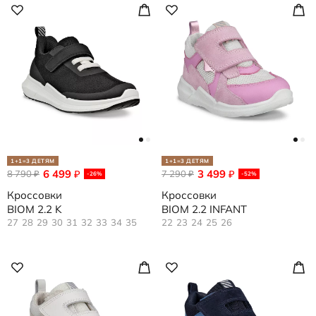
1+1=3 ДЕТЯМ
1+1=3 ДЕТЯМ
6 499
3 499
8 790
₽
7 290
₽
₽
₽
-26%
-52%
Кроссовки
Кроссовки
BIOM 2.2 K
BIOM 2.2 INFANT
27
28
29
30
31
32
33
34
35
22
23
24
25
26