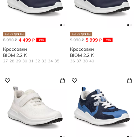
1+1=3 ДЕТЯМ
1+1=3 ДЕТЯМ
4 499
5 999
8 990
₽
9 990
₽
₽
₽
-50%
-40%
Кроссовки
Кроссовки
BIOM 2.2 K
BIOM 2.2 K
27
28
29
30
31
32
33
34
35
36
37
38
40