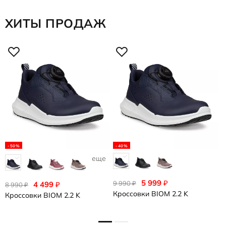
ХИТЫ ПРОДАЖ
-50%
-40%
еще 1
5 999
₽
9 990
8
₽
4 499
₽
8 990
₽
Кроссовки
BIOM 2.2 K
К
Кроссовки
BIOM 2.2 K