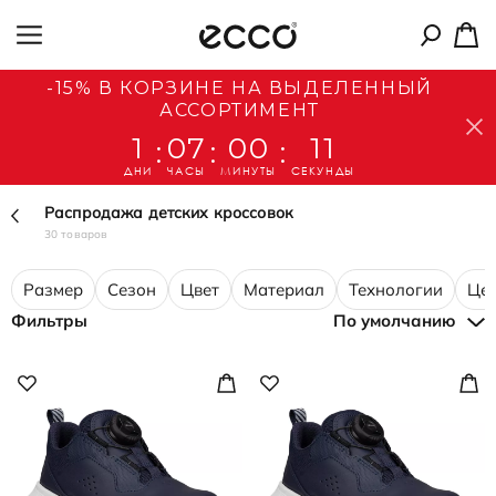
-15% В КОРЗИНЕ НА ВЫДЕЛЕННЫЙ
АССОРТИМЕНТ
1
07
00
10
:
:
:
ДНИ
ЧАСЫ
МИНУТЫ
СЕКУНДЫ
Распродажа детских кроссовок
30 товаров
Размер
Сезон
Цвет
Материал
Технологии
Це
Фильтры
По умолчанию