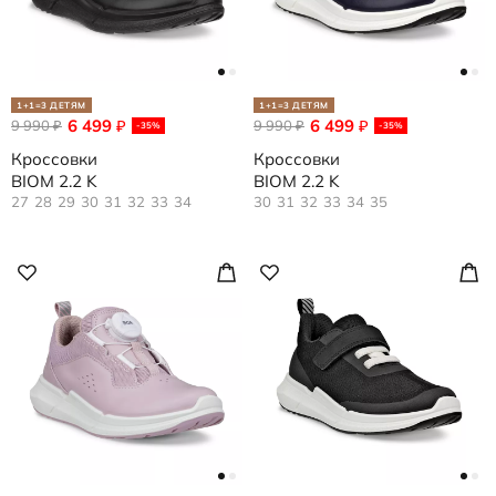
1+1=3 ДЕТЯМ
1+1=3 ДЕТЯМ
6 499
6 499
9 990
₽
9 990
₽
₽
₽
-35%
-35%
Кроссовки
Кроссовки
BIOM 2.2 K
BIOM 2.2 K
27
28
29
30
31
32
33
34
30
31
32
33
34
35