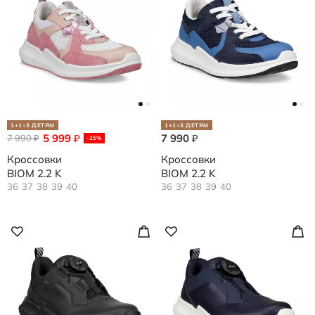
1+1=3 ДЕТЯМ
1+1=3 ДЕТЯМ
5 999
7 990
7 990
₽
₽
₽
-25%
Кроссовки
Кроссовки
BIOM 2.2 K
BIOM 2.2 K
36
37
38
39
40
36
37
38
39
40