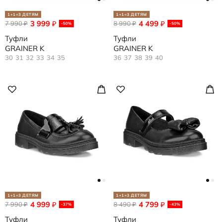
1+1=3 ДЕТЯМ
1+1=3 ДЕТЯМ
3 999
4 499
7 990
₽
8 990
₽
₽
₽
-50%
-50%
Туфли
Туфли
GRAINER K
GRAINER K
30
31
32
33
34
35
36
37
38
39
40
1+1=3 ДЕТЯМ
1+1=3 ДЕТЯМ
4 999
4 799
7 990
₽
8 490
₽
₽
₽
-37%
-43%
Туфли
Туфли