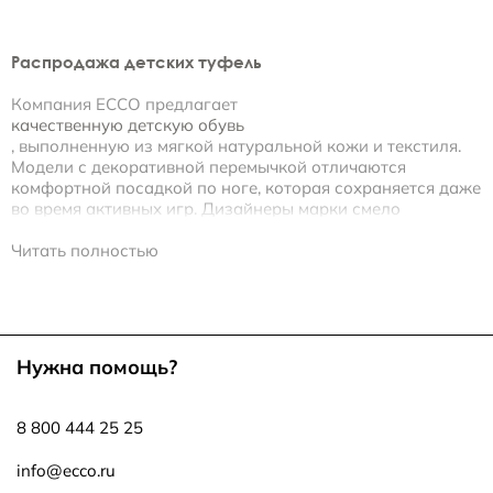
Распродажа детских туфель
Компания ECCO предлагает
качественную детскую обувь
, выполненную из мягкой натуральной кожи и текстиля.
Модели с декоративной перемычкой отличаются
комфортной посадкой по ноге, которая сохраняется даже
во время активных игр. Дизайнеры марки смело
работают с актуальными модными тенденциями, чтобы
сделать обувь более привлекательной для детей. На
Читать полностью
распродаже можно подобрать комфортные модели со
спортивным дизайном, классические детские туфли с
перфорацией и изящными декоративными элементами,
оригинальные модели из металлизированной кожи.
Нужна помощь?
Преимущества детских туфель ECCO
8 800 444 25 25
• Застежка-липучка комфортно фиксирует обувь на ноге.
• Мягкие стельки CFS стимулируют циркуляцию воздуха и
впитывают влагу.
info@ecco.ru
• Подкладка из натуральной кожи обеспечивает