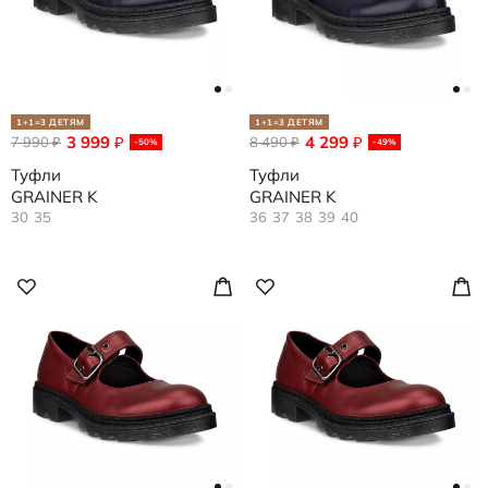
1+1=3 ДЕТЯМ
1+1=3 ДЕТЯМ
3 999
4 299
7 990
₽
8 490
₽
₽
₽
-50%
-49%
Туфли
Туфли
GRAINER K
GRAINER K
30
35
36
37
38
39
40