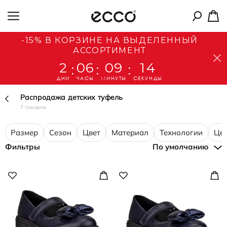
-15% В КОРЗИНЕ НА ВЫДЕЛЕННЫЙ
АССОРТИМЕНТ
2
06
09
14
:
:
:
ДНИ
ЧАСЫ
МИНУТЫ
СЕКУНДЫ
Распродажа детских туфель
7 товаров
Размер
Сезон
Цвет
Материал
Технологии
Це
Фильтры
По умолчанию