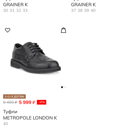
GRAINER K
GRAINER K
30
31
32
33
37
38
39
40
1+1=3 ДЕТЯМ
5 999
9 490
₽
₽
-37%
Туфли
METROPOLE LONDON K
40