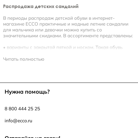
Распродажа детских сандалий
В периоды распродаж детской обуви в интернет-
магазине ECCO практичные и модные летние сандалии
для мальчика или девочки можно купить со
значительными скидками. В ассортименте представлены:
• варианты с закрытой пяткой и носком. Такая обувь
безопасна при любой физической активности и играх,
надежно защищает ножку ребенка от травм;
Читать полностью
• с открытым носком и пяткой, для прогулок в жаркие
дни;
• на липучках и с классическим ремешком;
• с верхом из кожи, нубука, текстиля;
• в трендовых расцветках.
Нужна помощь?
Предлагаем купить сандалии со скидкой для девочек-
подростков. Ультрамодные модели с ремешками выше
8 800 444 25 25
лодыжки или Т-образным расположением,
декорированные стразами вы найдете в коллекциях
info@ecco.ru
ECCO TILDA, NELLI, FAY.
При разработке детской обуви компания уделяет особое