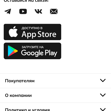
Оставайся на связи!
внимание анатомичности. Носок в большинстве моделей
слегка приподнят, пятка надежно зафиксирована.
Благодаря этим решениям, ребенок не устает во время
длительных прогулок. Кожаные стельки обеспечивают
эффективный отвод излишней влаги, стопа не потеет.
Усилий для сгиба подошвы не требуется, поскольку она
выполнена из эластичных материалов.
Распродажа детских сандалий – возможность не
ограничиваться одной парой, разнообразить обувной
гардероб детей классическими и спортивными
изделиями, приобрести модель для школы, для каждого
дня.
Покупателям
О компании
Политика и условия