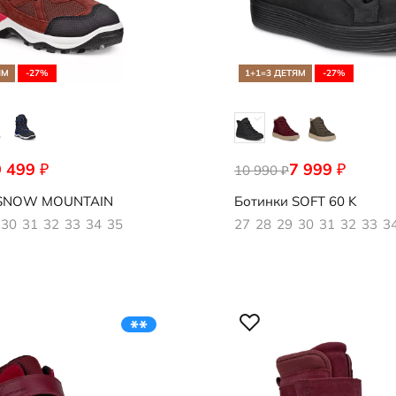
ЯМ
-27%
1+1=3 ДЕТЯМ
-27%
9 499
7 999
₽
₽
049
10 990
713872/02001
₽
SNOW MOUNTAIN
Ботинки
SOFT 60 K
30
31
32
33
34
35
27
28
29
30
31
32
33
3