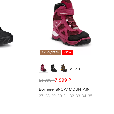
1+1=3 ДЕТЯМ
-33%
еще 1
7 999
₽
11 990
710312/61354
₽
Ботинки
SNOW MOUNTAIN
27
28
29
30
31
32
33
34
35