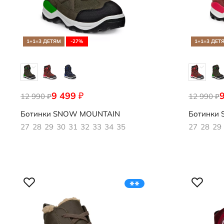
1+1=3 ДЕТЯМ
-27%
1+1=3 ДЕТ
9 499
₽
12 990
710332/56665
12 990
710332/61
₽
₽
Ботинки
SNOW MOUNTAIN
Ботинки
27
28
29
30
31
32
33
34
35
27
28
29