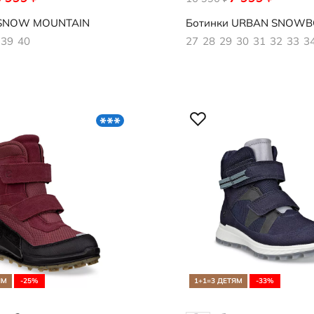
SNOW MOUNTAIN
Ботинки
URBAN SNOWB
39
40
27
28
29
30
31
32
33
3
ЯМ
-25%
1+1=3 ДЕТЯМ
-33%