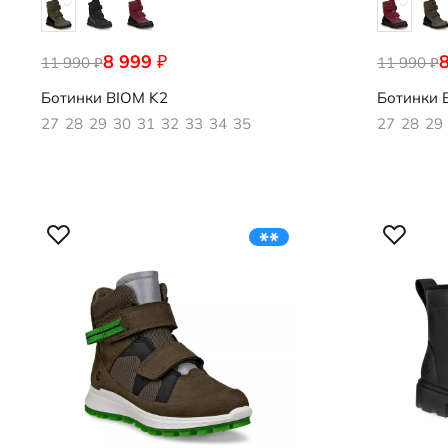
8 999
₽
11 990
711272/60230
11 990
711272/61
₽
₽
Ботинки
BIOM K2
Ботинки
B
27
28
29
30
31
32
33
34
35
27
28
29