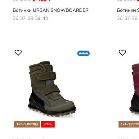
Ботинки
URBAN SNOWBOARDER
Ботинки
36
37
38
39
40
36
37
38
1+1=3 ДЕТЯМ
-25%
1+1=3 ДЕТ