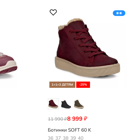
1+1=3 ДЕТЯМ
-25%
8 999
₽
11 990
713873/61291
₽
Ботинки
SOFT 60 K
36
37
38
39
40