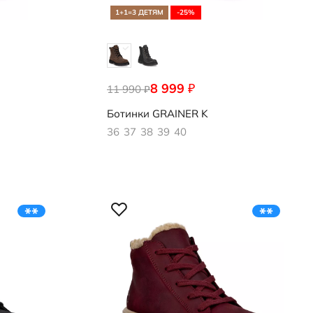
1+1=3 ДЕТЯМ
-25%
8 999
₽
11 990
728223/05674
₽
Ботинки
GRAINER K
36
37
38
39
40