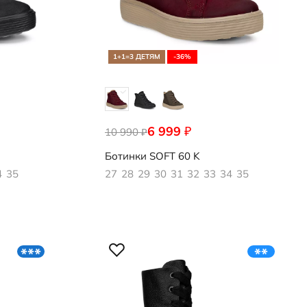
1+1=3 ДЕТЯМ
-36%
6 999
₽
10 990
713872/61291
₽
Ботинки
SOFT 60 K
4
35
27
28
29
30
31
32
33
34
35