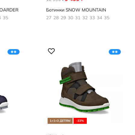
OARDER
Ботинки
SNOW MOUNTAIN
4
35
27
28
29
30
31
32
33
34
35
1+1=3 ДЕТЯМ
-33%