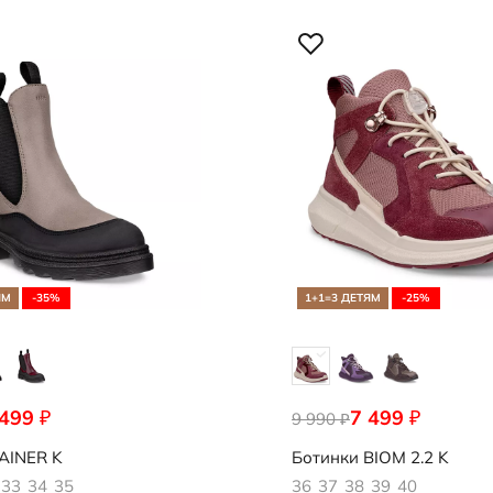
ЯМ
-35%
1+1=3 ДЕТЯМ
-25%
 499
7 499
₽
₽
254
9 990
710913/61427
₽
AINER K
Ботинки
BIOM 2.2 K
33
34
35
36
37
38
39
40