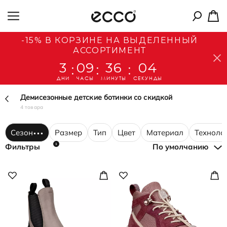
-15% В КОРЗИНЕ НА ВЫДЕЛЕННЫЙ
АССОРТИМЕНТ
3
09
36
04
:
:
:
ДНИ
ЧАСЫ
МИНУТЫ
СЕКУНДЫ
Демисезонные детские ботинки со скидкой
4 товара
Сезон
Размер
Тип
Цвет
Материал
Техноло
1
Фильтры
По умолчанию