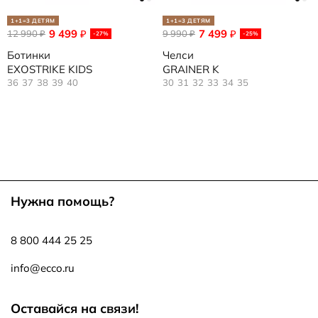
1+1=3 ДЕТЯМ
1+1=3 ДЕТЯМ
9 499
7 499
12 990
₽
9 990
₽
₽
₽
-27%
-25%
Ботинки
Челси
EXOSTRIKE KIDS
GRAINER K
36
37
38
39
40
30
31
32
33
34
35
Нужна помощь?
8 800 444 25 25
info@ecco.ru
Оставайся на связи!