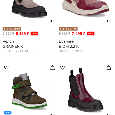
1+1=3 ДЕТЯМ
1+1=3 ДЕТЯМ
6 499
7 499
9 990
₽
9 990
₽
₽
₽
-35%
-25%
Челси
Ботинки
GRAINER K
BIOM 2.2 K
30
31
32
33
34
35
36
37
38
39
40