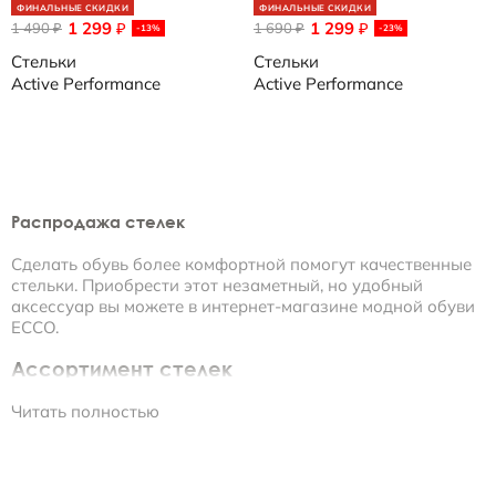
ФИНАЛЬНЫЕ СКИДКИ
ФИНАЛЬНЫЕ СКИДКИ
1 299
1 299
1 490
₽
1 690
₽
₽
₽
-13%
-23%
Стельки
Стельки
Active Performance
Active Performance
Распродажа стелек
Сделать обувь более комфортной помогут качественные
стельки. Приобрести этот незаметный, но удобный
аксессуар вы можете в интернет-магазине модной обуви
ECCO.
Ассортимент стелек
Читать полностью
• Женские модели представлены стельками Comfort Fibre
System. Их верхняя часть имеет кожаное покрытие, а
внизу расположена антибактериальная вставка. Такой
аксессуар гарантирует постоянную циркуляцию воздуха