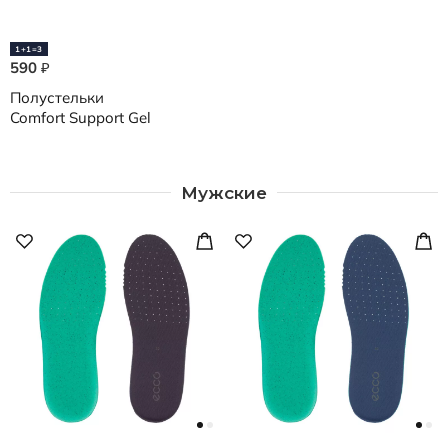
1+1=3
590
₽
Полустельки
Comfort Support Gel
Мужские