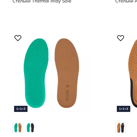
Стельки
Thermal Inlay Sole
Стельки
A
1+1=3
1+1=3