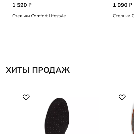
1 590
1 990
₽
₽
9059060/00121
9059091/0
Стельки
Comfort Lifestyle
Стельки
C
ХИТЫ ПРОДАЖ