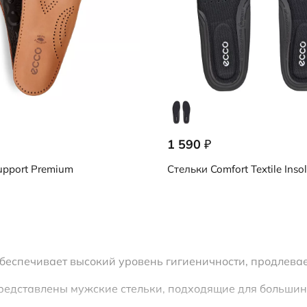
1 590
₽
pport Premium
Стельки
Comfort Textile Inso
беспечивает высокий уровень гигиеничности, продлевае
редставлены мужские стельки, подходящие для большин