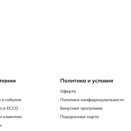
тение моделям с верхом из натуральной кожи и
альцами, полной длины, с возможностью обрезать
наличии деформационных изменений;
искомфорт, связанный с деформациями стопы.
пании
Политика и условия
Оферта
дите за нашими анонсами, чтобы сделать
 и события
Политика конфиденциальности
а в ECCO
Бонусная программа
м клиентам
Подарочная карта
ы