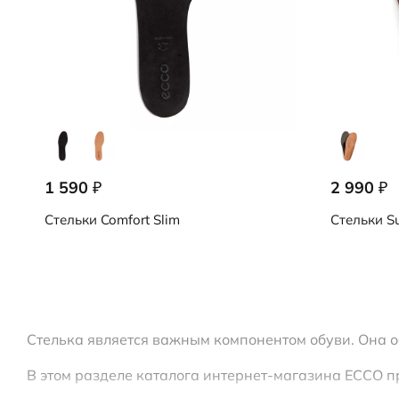
1 590
2 990
₽
₽
Стельки
Comfort Slim
Стельки
Su
Стелька является важным компонентом обуви. Она о
В этом разделе каталога интернет-магазина ECCO п