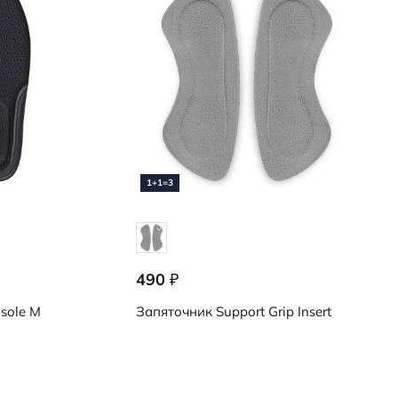
1+1=3
490
₽
9059062/00045
nsole M
Запяточник
Support Grip Insert