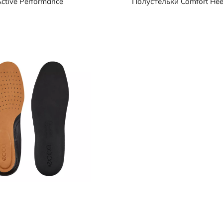
ctive Performance
Полустельки
Comfort Hee