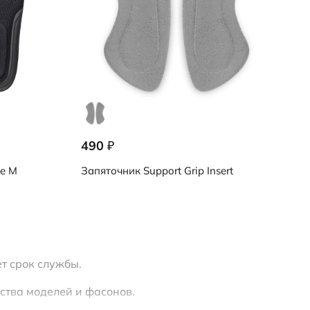
490
₽
le M
Запяточник
Support Grip Insert
т срок службы.
ства моделей и фасонов.