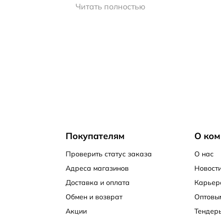
ар для здоровья стоп
Читать полностью
ндивидуальными особенностями:
им активный образ жизни, рекомендуем отдать предпоч
ем. Есть укороченные варианты, заканчивающие под п
речный и продольный свод стопы, что необходимо при 
ольких слоев;
ой паре ортопедические характеристики и облегчить д
Покупателям
О ком
ым параметром при определении служит длина стопы.
Проверить статус заказа
О нас
вары реализуются по выгодным ценам, со скидками. Сле
Адреса магазинов
Новости
Доставка и оплата
Карьер
Обмен и возврат
Оптовы
Акции
Тендер