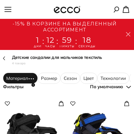
-15% В КОРЗИНЕ НА ВЫДЕЛЕННЫЙ
АССОРТИМЕНТ
1
12
59
18
:
:
:
ДНИ
ЧАСЫ
МИНУТЫ
СЕКУНДЫ
Детские сандалии для мальчиков текстиль
4 товара
Материал
Размер
Сезон
Цвет
Технологии
1
Фильтры
По умолчанию