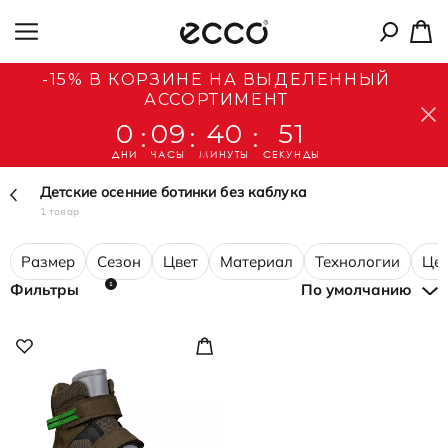
-15% В КОРЗИНЕ НА ВЫДЕЛЕННЫЙ
АССОРТИМЕНТ
0
09
40
51
:
:
:
ДНИ
ЧАСЫ
МИНУТЫ
СЕКУНДЫ
Детские осенние ботинки без каблука
1 товар
Размер
Сезон
Цвет
Материал
Технологии
Це
1
Фильтры
По умолчанию