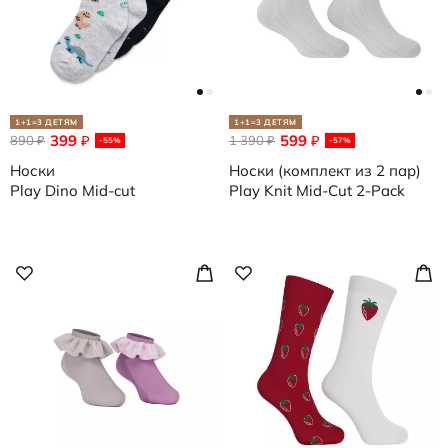
1+1=3 ДЕТЯМ
1+1=3 ДЕТЯМ
399
599
890
₽
1 390
₽
₽
₽
-55%
-57%
Носки
Носки (комплект из 2 пар)
Play Dino Mid-cut
Play Knit Mid-Cut 2-Pack