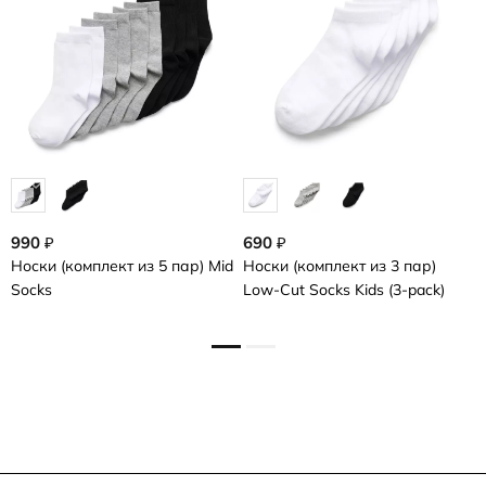
990
690
₽
₽
9
Носки (комплект из 5 пар)
Mid
Носки (комплект из 3 пар)
Н
Socks
Low-Cut Socks Kids (3-pack)
п