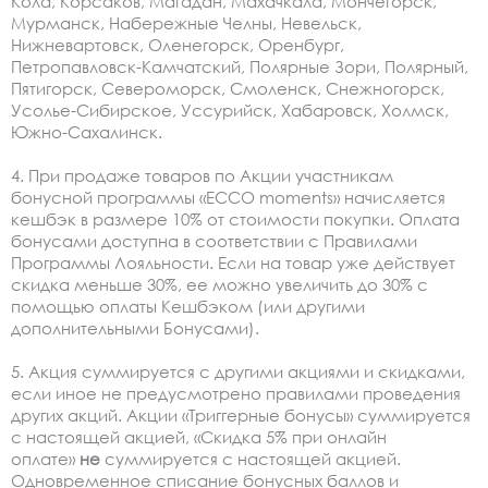
Кола, Корсаков, Магадан, Махачкала, Мончегорск,
Мурманск, Набережные Челны, Невельск,
Нижневартовск, Оленегорск, Оренбург,
Петропавловск-Камчатский, Полярные Зори, Полярный,
Пятигорск, Североморск, Смоленск, Снежногорск,
Усолье-Сибирское, Уссурийск, Хабаровск, Холмск,
Южно-Сахалинск.
4. При продаже товаров по Акции участникам
бонусной программы «ЕССО moments» начисляется
кешбэк в размере 10% от стоимости покупки. Оплата
бонусами доступна в соответствии с Правилами
Программы Лояльности. Если на товар уже действует
скидка меньше 30%, ее можно увеличить до 30% с
помощью оплаты Кешбэком (или другими
дополнительными Бонусами).
5. Акция суммируется с другими акциями и скидками,
если иное не предусмотрено правилами проведения
других акций. Акции «Триггерные бонусы» суммируется
с настоящей акцией, «Скидка 5% при онлайн
оплате»
не
суммируется с настоящей акцией.
Одновременное списание бонусных баллов и