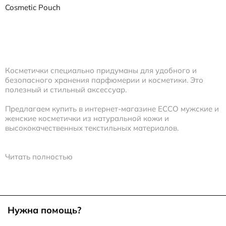
Cosmetic Pouch
Косметички специально придуманы для удобного и
безопасного хранения парфюмерии и косметики. Это
полезный и стильный аксессуар.
Предлагаем купить в интернет-магазине ECCO мужские и
женские косметички из натуральной кожи и
высококачественных текстильных материалов.
Виды и особенности аксессуаров
Читать полностью
Сумка-косметичка прямоугольной или квадратной формы
закрывается на молнию и имеет несколько отделений
внутри. Существует несколько вариантов конструкции:
• кошелек-косметичка, где предусмотрено место для
Нужна помощь?
хранения денежных купюр, пластиковых карт;
• мужские и женские дорожные косметички, способные