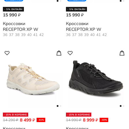
- 5% ОНЛАЙН
- 5% ОНЛАЙН
15 990
15 990
₽
₽
Кроссовки
Кроссовки
RECEPTOR XP W
RECEPTOR XP W
36
37
38
39
40
41
42
36
37
38
39
40
41
42
-15% В КОРЗИНЕ
-15% В КОРЗИНЕ
8 499
8 999
14 290
₽
14 990
₽
₽
₽
-41%
-40%
Кроссовки
Кроссовки