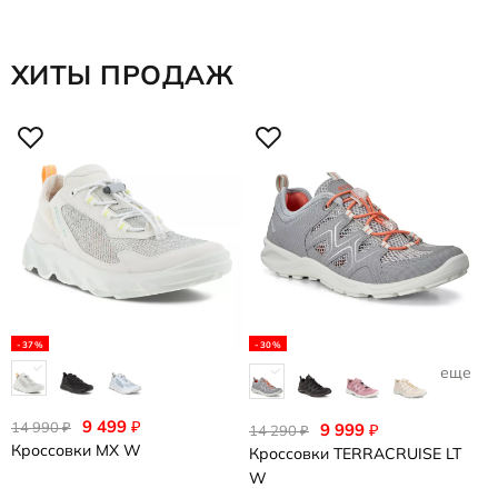
ХИТЫ ПРОДАЖ
-37%
-30%
еще 1
9 499
₽
14 990
₽
9 999
₽
14 290
1
₽
Кроссовки
MX W
Кроссовки
TERRACRUISE LT
К
W