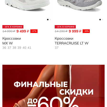
-15% В КОРЗИНЕ
-15% В КОРЗИНЕ
9 499
9 999
14 990
₽
14 290
₽
₽
₽
-37%
-30%
Кроссовки
Кроссовки
MX W
TERRACRUISE LT W
36
37
38
39
40
41
37