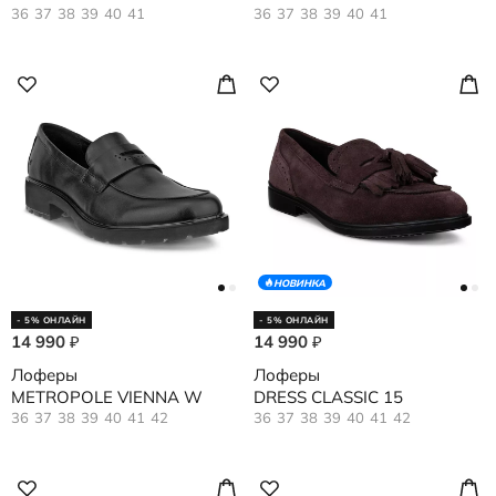
36
37
38
39
40
41
36
37
38
39
40
41
НОВИНКА
- 5% ОНЛАЙН
- 5% ОНЛАЙН
14 990
14 990
₽
₽
Лоферы
Лоферы
METROPOLE VIENNA W
DRESS CLASSIC 15
36
37
38
39
40
41
42
36
37
38
39
40
41
42