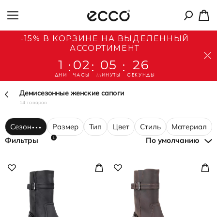
-15% В КОРЗИНЕ НА ВЫДЕЛЕННЫЙ
АССОРТИМЕНТ
1
02
05
26
:
:
:
ДНИ
ЧАСЫ
МИНУТЫ
СЕКУНДЫ
Демисезонные женские сапоги
14 товаров
Сезон
Размер
Тип
Цвет
Стиль
Материал
1
Фильтры
По умолчанию