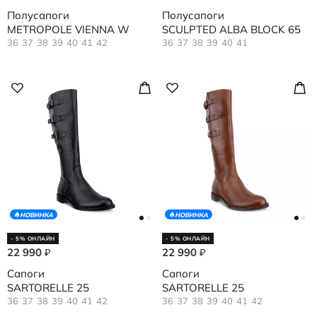
Полусапоги
Полусапоги
METROPOLE VIENNA W
SCULPTED ALBA BLOCK 65
36
37
38
39
40
41
42
36
37
38
39
40
41
НОВИНКА
НОВИНКА
- 5% ОНЛАЙН
- 5% ОНЛАЙН
22 990
22 990
₽
₽
Сапоги
Сапоги
SARTORELLE 25
SARTORELLE 25
36
37
38
39
40
41
42
36
37
38
39
40
41
42