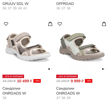
GRUUV SOL W
OFFROAD
36
37
39
40
41
36
37
38
-15% В КОРЗИНЕ
-15% В КОРЗИНЕ
10 499
9 999
16 290
₽
16 290
₽
₽
₽
-36%
-39%
Сандалии
Сандалии
ONROADS W
ONROADS W
38
37
38
39