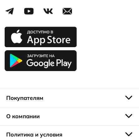
моды. Обратите внимание на модели из коллекций:
• ECCO RUNGSTED со стильной широкой полоской сверху
и двойным ремешком для застежки, на танкетке. Носить
их можно и с офисной одеждой;
• BOUILLON SANDAL, на молнии;
• MARSEILLE – c Т-образным ремешком.
Распродажа сандалий – прекрасный повод пополнить
летний обувной гардероб практичной, модной и
качественной обувью.
Покупателям
О компании
Политика и условия