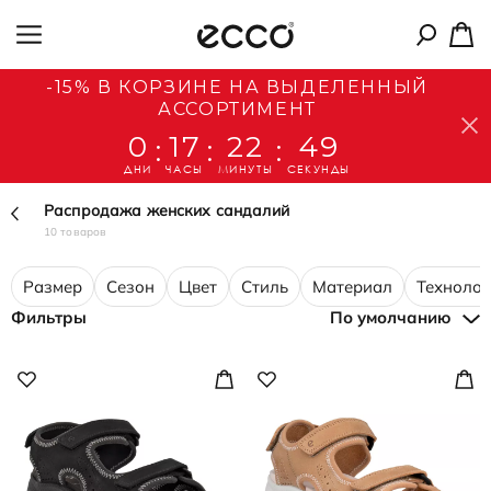
-15% В КОРЗИНЕ НА ВЫДЕЛЕННЫЙ
АССОРТИМЕНТ
0
17
22
49
:
:
:
ДНИ
ЧАСЫ
МИНУТЫ
СЕКУНДЫ
Распродажа женских сандалий
10 товаров
Размер
Сезон
Цвет
Стиль
Материал
Технолог
Фильтры
По умолчанию