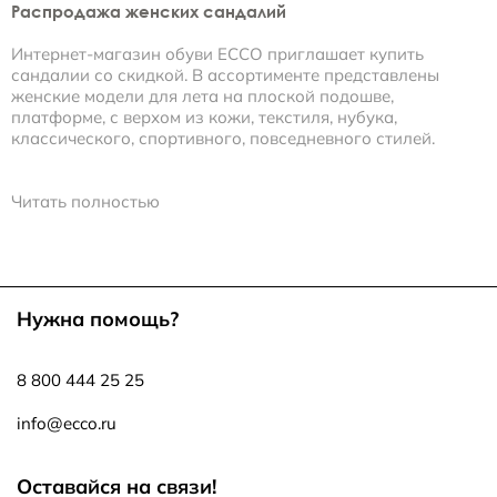
Распродажа женских сандалий
Интернет-магазин обуви ECCO приглашает купить
сандалии со скидкой. В ассортименте представлены
женские модели для лета на плоской подошве,
платформе, с верхом из кожи, текстиля, нубука,
классического, спортивного, повседневного стилей.
На распродаже женских сандалий разнообразные
модели можно приобрести весьма недорого, но это никак
Читать полностью
не сказывается на их качестве.
Особенности и преимущества изделий:
• анатомическая форма колодки;
Нужна помощь?
• исполнение из натуральных материалов;
• разнообразные варианты застежек: липучка,
способствующая идеальной подгонке по полноте стопы,
8 800 444 25 25
классический ремешок;
• дышащие, адсорбирующие излишнюю влагу стельки;
info@ecco.ru
• гибкая подошва с амортизирующим эффектом.
Мы предлагаем купить сандалии со скидкой, дизайн
Оставайся на связи!
которых остается актуальным вне зависимости от веяний