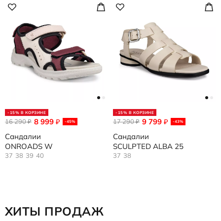
-15% В КОРЗИНЕ
-15% В КОРЗИНЕ
8 999
9 799
16 290
₽
17 290
₽
₽
₽
-45%
-43%
Сандалии
Сандалии
ONROADS W
SCULPTED ALBA 25
37
38
39
40
37
38
ХИТЫ ПРОДАЖ