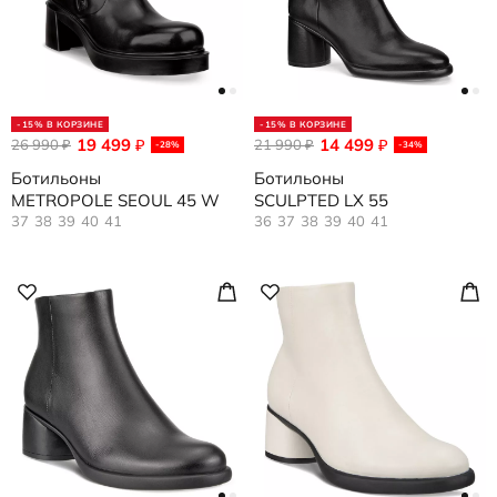
-15% В КОРЗИНЕ
-15% В КОРЗИНЕ
19 499
14 499
26 990
₽
21 990
₽
₽
₽
-28%
-34%
Ботильоны
Ботильоны
METROPOLE SEOUL 45 W
SCULPTED LX 55
37
38
39
40
41
36
37
38
39
40
41