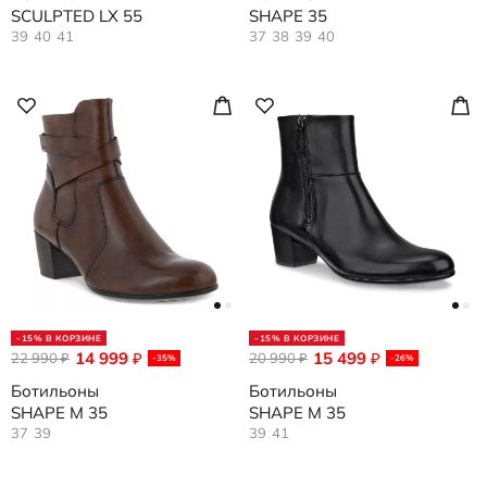
SCULPTED LX 55
SHAPE 35
39
40
41
37
38
39
40
-15% В КОРЗИНЕ
-15% В КОРЗИНЕ
14 999
15 499
22 990
₽
20 990
₽
₽
₽
-35%
-26%
Ботильоны
Ботильоны
SHAPE M 35
SHAPE M 35
37
39
39
41