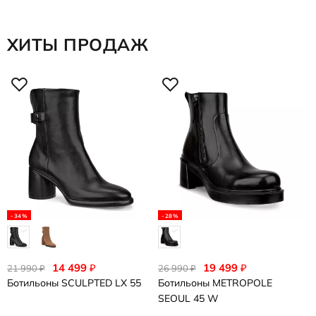
ХИТЫ ПРОДАЖ
-34%
-28%
14 499
19 499
₽
₽
21 990
26 990
₽
₽
Ботильоны
SCULPTED LX 55
Ботильоны
METROPOLE
SEOUL 45 W