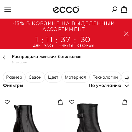
-15% В КОРЗИНЕ НА ВЫДЕЛЕННЫЙ
АССОРТИМЕНТ
1
11
37
29
:
:
:
ДНИ
ЧАСЫ
МИНУТЫ
СЕКУНДЫ
Распродажа женских ботильонов
8 товаров
Размер
Сезон
Цвет
Материал
Технологии
Це
Фильтры
По умолчанию