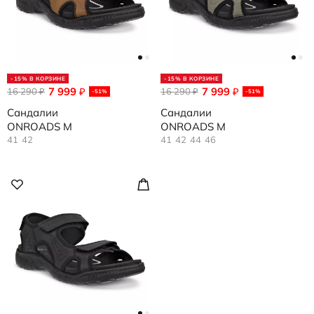
-15% В КОРЗИНЕ
-15% В КОРЗИНЕ
7 999
7 999
16 290
₽
16 290
₽
₽
₽
-51%
-51%
Сандалии
Сандалии
ONROADS M
ONROADS M
41
42
41
42
44
46