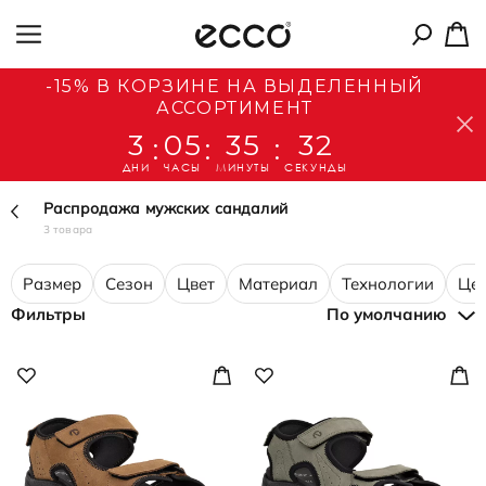
-15% В КОРЗИНЕ НА ВЫДЕЛЕННЫЙ
АССОРТИМЕНТ
3
05
35
31
:
:
:
ДНИ
ЧАСЫ
МИНУТЫ
СЕКУНДЫ
Распродажа мужских сандалий
3 товара
Размер
Сезон
Цвет
Материал
Технологии
Це
Фильтры
По умолчанию