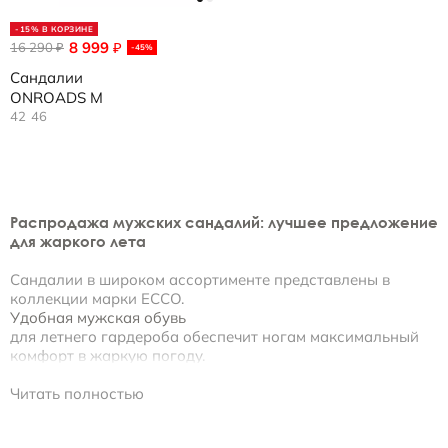
-15% В КОРЗИНЕ
8 999
16 290
₽
₽
-45%
Сандалии
ONROADS M
42
46
Распродажа мужских сандалий: лучшее предложение
для жаркого лета
Сандалии в широком ассортименте представлены в
коллекции марки ECCO.
Удобная мужская обувь
для летнего гардероба обеспечит ногам максимальный
комфорт в жаркую погоду.
Мужские сандалии: отпуск начинается с
Читать полностью
горячих распродаж!