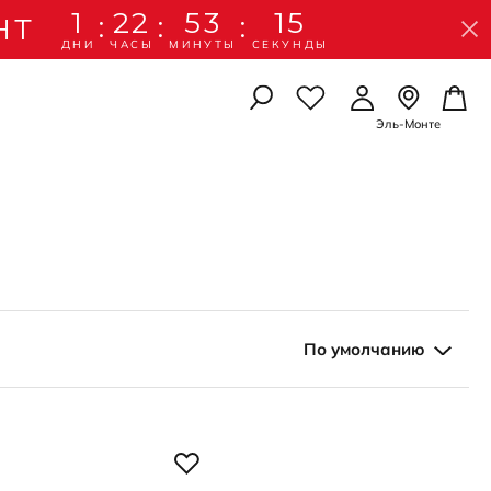
1
22
53
15
:
:
:
НТ
ДНИ
ЧАСЫ
МИНУТЫ
СЕКУНДЫ
Эль-Монте
УАРЫ
УАРЫ
ЛЫШЕЙ
Осенняя коллекция
Осенняя коллекция
Школьная коллекция
Подробнее
Подробнее
Подробнее
рчатки
амы
 картхолдеры
 картхолдеры
амы
идками
рчатки
По умолчанию
ессуары
ессуары
со скидками
со скидкой
А ПО УХОДУ
А ПО УХОДУ