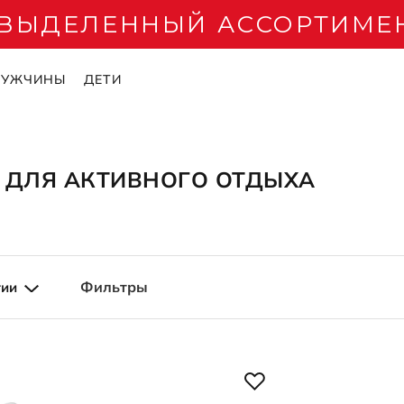
А ВЫДЕЛЕННЫЙ АССОРТИМЕ
МУЖЧИНЫ
ДЕТИ
ОБУВЬ
ОБУВЬ
ЧИКОВ
СУМКИ И РЮКЗАКИ
СУМКИ И РЮКЗАКИ
ДЛЯ ДЕВОЧЕК
АКСЕСС
АКСЕСС
ДЛЯ МА
Сумки
Рюкзаки
Кроссовки
Носки
Носки
Ботинки
 ДЛЯ АКТИВНОГО ОТДЫХА
Рюкзаки
Сумки
Сандалии
Стельки
Стельки
Кроссовки
соножки
Сумки-шопперы
Сумки для ноутбука
Ботинки
Шапки и пе
Ремни
Сандалии
Сумки для ноутбука
Сумки-шопперы
Кеды
Кепки и пан
Кошельки и
Носки
Сумки со скидками
Сумки со скидками
Туфли
Кошельки и
Кепки и пан
Обувь со ск
лепанцы
Сапоги
Шнурки
Шапки и пе
Фильтры
гии
Балетки
Зонты
Шнурки
тки
Полусапоги
Прочие акс
Прочие акс
або
ы
Слипоны
Аксессуары 
Зонты
Рюкзаки
Ремни
Аксессуары 
редложение
Шапки и перчатки
ками
Кепки и панамы
СРЕДСТВ
СРЕДСТВ