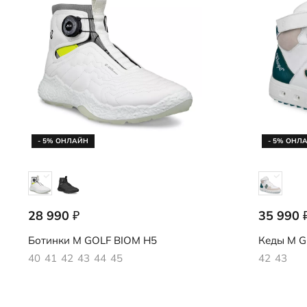
Слипоны
Аутлет
Специальное п
Аутлет
- 5% ОНЛАЙН
- 5% ОНЛ
28 990
35 990
₽
138044/01007
111714/61
Ботинки
M GOLF BIOM H5
Кеды
M G
40
41
42
43
44
45
42
43