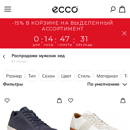
-15% В КОРЗИНЕ НА ВЫДЕЛЕННЫЙ
АССОРТИМЕНТ
0
14
47
30
:
:
:
ДНИ
ЧАСЫ
МИНУТЫ
СЕКУНДЫ
Распродажа мужских кед
63 товара
Размер
Тип
Сезон
Цвет
Стиль
Материал
Те
Фильтры
По умолчанию