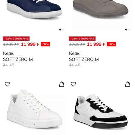
-15% В КОРЗИНЕ
-15% В КОРЗИНЕ
11 999
11 999
18 290
₽
18 290
₽
₽
₽
-34%
-34%
Кеды
Кеды
SOFT ZERO M
SOFT ZERO M
44
45
44
46