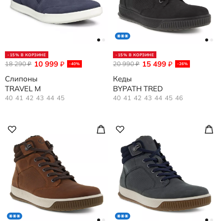
-15% В КОРЗИНЕ
-15% В КОРЗИНЕ
10 999
15 499
18 290
₽
20 990
₽
₽
₽
-40%
-26%
Слипоны
Кеды
TRAVEL M
BYPATH TRED
40
41
42
43
44
45
40
41
42
43
44
45
46