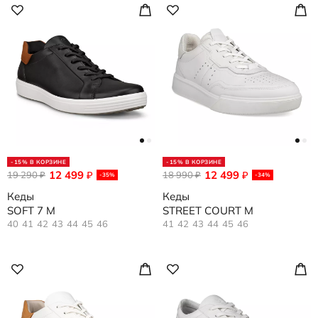
-15% В КОРЗИНЕ
-15% В КОРЗИНЕ
12 499
12 499
19 290
₽
18 990
₽
₽
₽
-35%
-34%
Кеды
Кеды
SOFT 7 M
STREET COURT M
40
41
42
43
44
45
46
41
42
43
44
45
46