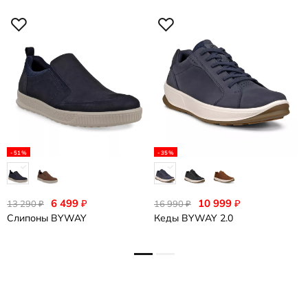
-51%
-35%
6 499
10 999
₽
₽
13 290
16 990
1
₽
₽
Слипоны
BYWAY
Кеды
BYWAY 2.0
К