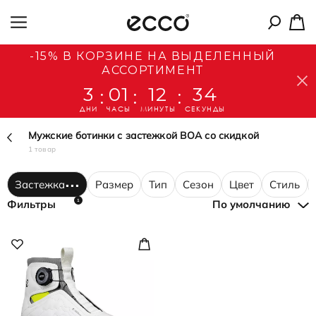
-15% В КОРЗИНЕ НА ВЫДЕЛЕННЫЙ
АССОРТИМЕНТ
3
01
12
34
:
:
:
ДНИ
ЧАСЫ
МИНУТЫ
СЕКУНДЫ
Мужские ботинки с застежкой BOA со скидкой
1 товар
Застежка
Размер
Тип
Сезон
Цвет
Стиль
1
Фильтры
По умолчанию