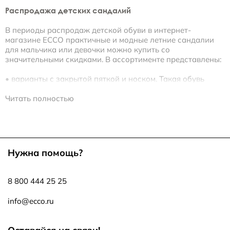
Распродажа детских сандалий
В периоды распродаж детской обуви в интернет-
магазине ECCO практичные и модные летние сандалии
для мальчика или девочки можно купить со
значительными скидками. В ассортименте представлены:
• варианты с закрытой пяткой и носком. Такая обувь
безопасна при любой физической активности и играх,
надежно защищает ножку ребенка от травм;
Читать полностью
• с открытым носком и пяткой, для прогулок в жаркие
дни;
• на липучках и с классическим ремешком;
• с верхом из кожи, нубука, текстиля;
• в трендовых расцветках.
Нужна помощь?
Предлагаем купить сандалии со скидкой для девочек-
подростков. Ультрамодные модели с ремешками выше
8 800 444 25 25
лодыжки или Т-образным расположением,
декорированные стразами вы найдете в коллекциях
info@ecco.ru
ECCO TILDA, NELLI, FAY.
При разработке детской обуви компания уделяет особое