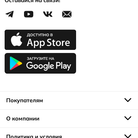
Оставайся на связи!
внимание анатомичности. Носок в большинстве моделей
слегка приподнят, пятка надежно зафиксирована.
Благодаря этим решениям, ребенок не устает во время
длительных прогулок. Кожаные стельки обеспечивают
эффективный отвод излишней влаги, стопа не потеет.
Усилий для сгиба подошвы не требуется, поскольку она
выполнена из эластичных материалов.
Распродажа детских сандалий – возможность не
ограничиваться одной парой, разнообразить обувной
гардероб детей классическими и спортивными
изделиями, приобрести модель для школы, для каждого
дня.
Покупателям
О компании
Политика и условия