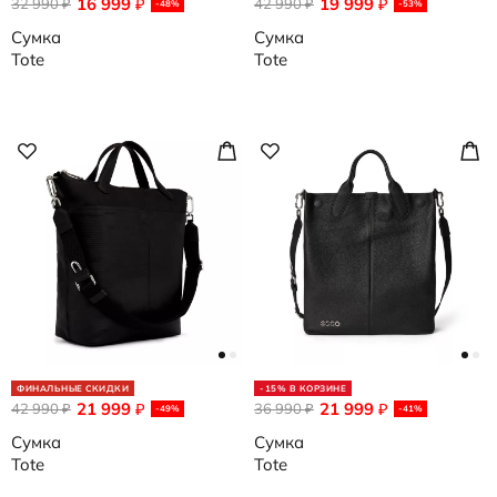
16 999
19 999
32 990
₽
42 990
₽
₽
₽
-48%
-53%
Сумка
Сумка
Tote
Tote
ФИНАЛЬНЫЕ СКИДКИ
-15% В КОРЗИНЕ
21 999
21 999
42 990
₽
36 990
₽
₽
₽
-49%
-41%
Сумка
Сумка
Tote
Tote