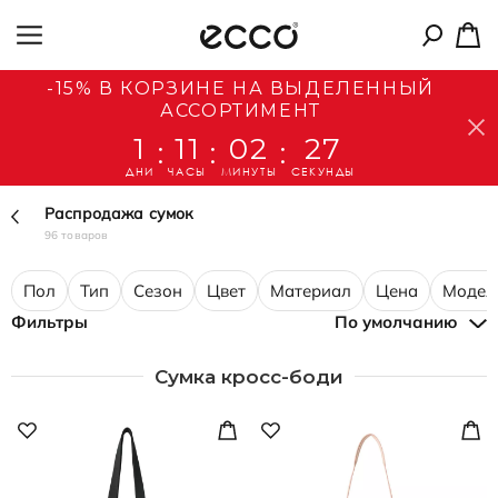
-15% В КОРЗИНЕ НА ВЫДЕЛЕННЫЙ
АССОРТИМЕНТ
1
11
02
26
:
:
:
ДНИ
ЧАСЫ
МИНУТЫ
СЕКУНДЫ
Распродажа сумок
96 товаров
Пол
Тип
Сезон
Цвет
Материал
Цена
Модел
Фильтры
По умолчанию
Сумка кросс-боди