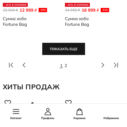
-15% В КОРЗИНЕ
-15% В КОРЗИНЕ
12 999
16 999
25 990
₽
34 990
₽
₽
₽
-50%
-51%
Сумка хобо
Сумка хобо
Fortune Bag
Fortune Bag
ПОКАЗАТЬ ЕЩЕ
1
2
ХИТЫ ПРОДАЖ
3
Каталог
Профиль
Корзина
Избранное
С