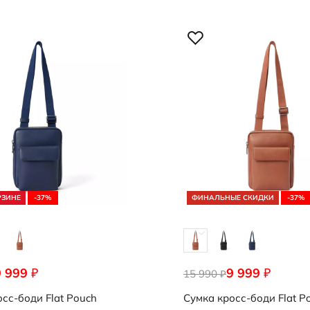
Кепки и панамы
редложение
Носки
Стельки
Обувь со скидками
Аутлет
РЗИНЕ
-37%
ФИНАЛЬНЫЕ СКИДКИ
-37%
9 999
9 999
₽
₽
0011
15 990
9108218/91273
₽
осс-боди
Flat Pouch
Сумка кросс-боди
Flat P