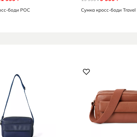
осс-боди
POC
Сумка кросс-боди
Travel