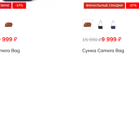
РЗИНЕ
-37%
ФИНАЛЬНЫЕ СКИДКИ
-37%
9 999
9 999
₽
₽
0011
15 990
9108213/91273
₽
mera Bag
Сумка
Camera Bag