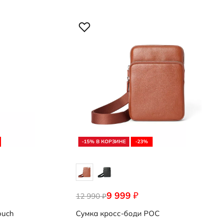
-15% В КОРЗИНЕ
-23%
9 999
₽
12 990
9108278/91273
₽
ouch
Сумка кросс-боди
POC