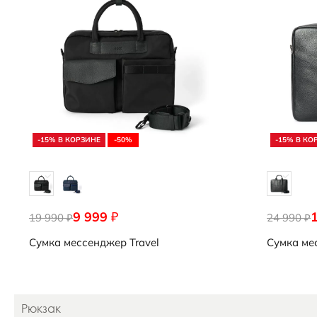
-15% В КОРЗИНЕ
-50%
-15% В КО
9 999
₽
19 990
9108211/90000
24 990
9108283/9
₽
₽
Сумка мессенджер
Travel
Сумка ме
Рюкзак