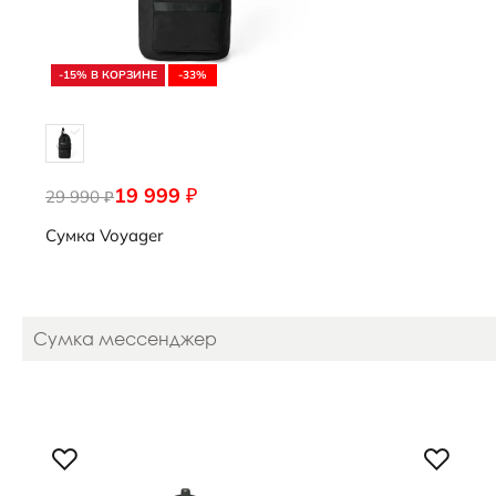
-15% В КОРЗИНЕ
-33%
19 999
₽
29 990
9108433/90000
₽
Сумка
Voyager
Сумка мессенджер