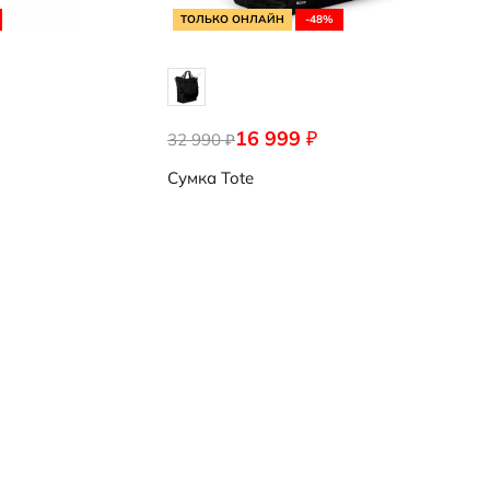
ТОЛЬКО ОНЛАЙН
-48%
16 999
₽
32 990
9107667/90000
₽
Сумка
Tote