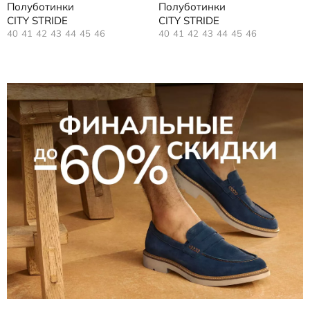
Полуботинки
Полуботинки
CITY STRIDE
CITY STRIDE
40
41
42
43
44
45
46
40
41
42
43
44
45
46