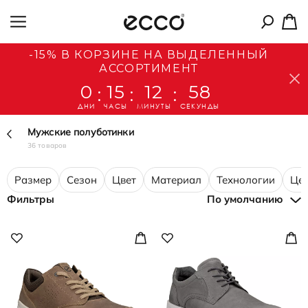
-15% В КОРЗИНЕ НА ВЫДЕЛЕННЫЙ
АССОРТИМЕНТ
0
15
12
57
:
:
:
ДНИ
ЧАСЫ
МИНУТЫ
СЕКУНДЫ
Мужские полуботинки
36 товаров
Размер
Сезон
Цвет
Материал
Технологии
Це
Фильтры
По умолчанию