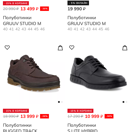
- 5% ОНЛАЙН
-15% В КОРЗИНЕ
13 499
19 990
20 990
₽
₽
₽
-36%
Полуботинки
Полуботинки
GRUUV STUDIO M
GRUUV STUDIO M
40
41
42
43
44
45
46
40
41
42
43
44
45
46
-15% В КОРЗИНЕ
-15% В КОРЗИНЕ
13 999
10 999
18 990
₽
17 290
₽
₽
₽
-26%
-36%
Полуботинки
Полуботинки
RUGGED TRACK
S LITE HYBRID