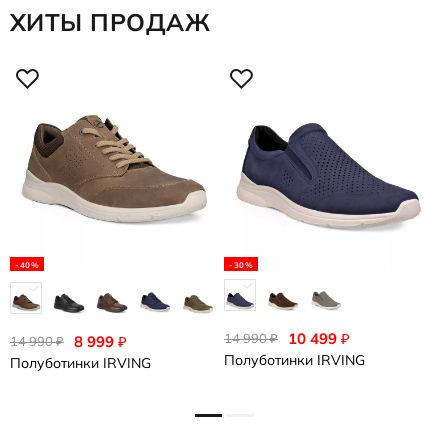
ХИТЫ ПРОДАЖ
1
П
-40%
-30%
еще 2
10 499
₽
14 990
₽
8 999
₽
14 990
₽
Полуботинки
IRVING
Полуботинки
IRVING