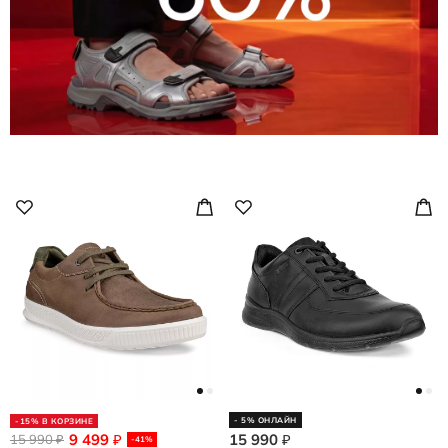
- 5% ОНЛАЙН
-15% В КОРЗИНЕ
9 499
15 990
15 990
₽
₽
₽
-41%