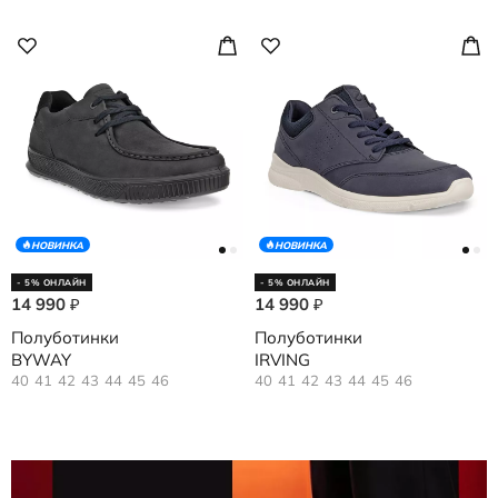
НОВИНКА
НОВИНКА
- 5% ОНЛАЙН
- 5% ОНЛАЙН
14 990
14 990
₽
₽
Полуботинки
Полуботинки
BYWAY
IRVING
40
41
42
43
44
45
46
40
41
42
43
44
45
46