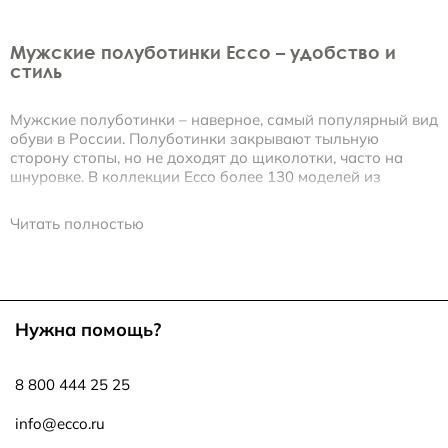
Мужские полуботинки Ecco – удобство и
стиль
Мужские полуботинки – наверное, самый популярный вид
обуви в России. Полуботинки закрывают тыльную
сторону стопы, но не доходят до щиколотки, часто на
шнуровке. В коллекции Ecco более 130 моделей из
натуральных материалов, рассчитанных на различные
ситуации эксплуатации и стили одежды.
Читать полностью
Вы можете купить мужские полуботинки Ecco,
предназначенные для носки:
• летом
• поздней весной и ранней осенью
Нужна помощь?
• всесезонные
Летняя коллекция
8 800 444 25 25
Летние полуботинки под маркой Ecco легкие и дышащие.
Абсорбирующие подкладка и стелька делают ношение
info@ecco.ru
этой обуви комфортной в любую погоду. Особенная