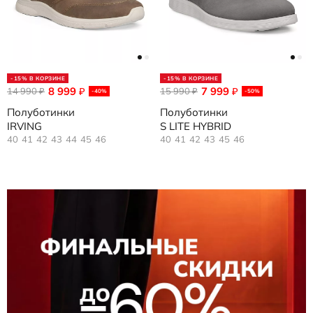
-15% В КОРЗИНЕ
-15% В КОРЗИНЕ
8 999
7 999
14 990
₽
15 990
₽
₽
₽
-40%
-50%
Полуботинки
Полуботинки
IRVING
S LITE HYBRID
40
41
42
43
44
45
46
40
41
42
43
45
46