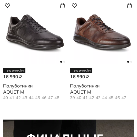
- 5% ОНЛАЙН
- 5% ОНЛАЙН
16 990
16 990
₽
₽
Полуботинки
Полуботинки
AQUET M
AQUET M
40
41
42
43
44
45
46
47
48
39
40
41
42
43
44
45
46
47