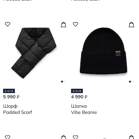
1+1=3
1+1=3
5 990
4 990
₽
₽
Шарф
Шапка
Padded Scarf
Vibe Beanie