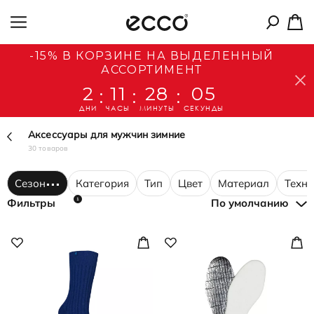
-15% В КОРЗИНЕ НА ВЫДЕЛЕННЫЙ
АССОРТИМЕНТ
2
11
28
04
:
:
:
ДНИ
ЧАСЫ
МИНУТЫ
СЕКУНДЫ
Аксессуары для мужчин зимние
30 товаров
Сезон
Категория
Тип
Цвет
Материал
Техн
1
Фильтры
По умолчанию