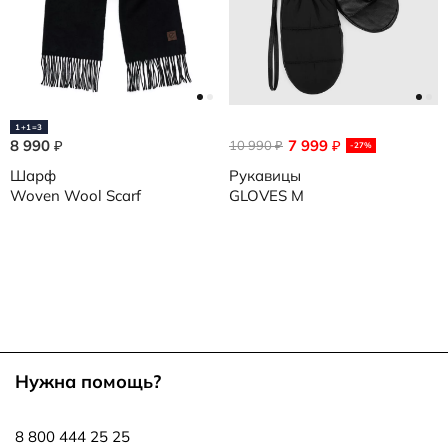
1+1=3
8 990
7 999
₽
10 990
₽
₽
-27%
Шарф
Рукавицы
Woven Wool Scarf
GLOVES M
Нужна помощь?
8 800 444 25 25