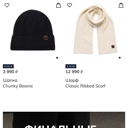
1+1=3
1+1=3
3 990
12 990
₽
₽
Шапка
Шарф
Chunky Beanie
Classic Ribbed Scarf