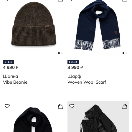
1+1=3
1+1=3
4 990
8 990
₽
₽
Шапка
Шарф
Vibe Beanie
Woven Wool Scarf