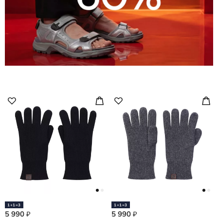
1+1=3
1+1=3
5 990
5 990
₽
₽