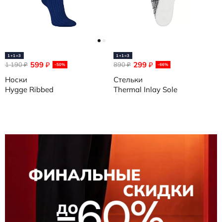
1+1=3
1+1=3
599
299
1 190
₽
890
₽
₽
₽
-50%
-66%
Носки
Стельки
Hygge Ribbed
Thermal Inlay Sole