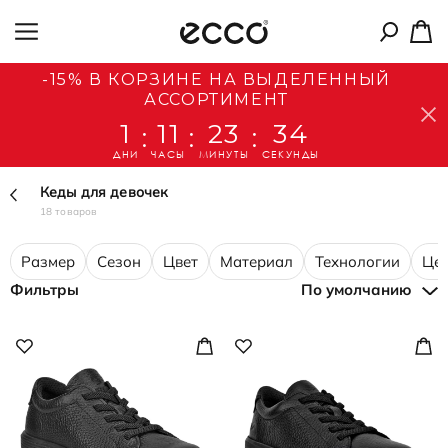
-15% В КОРЗИНЕ НА ВЫДЕЛЕННЫЙ
АССОРТИМЕНТ
1
11
23
33
:
:
:
ДНИ
ЧАСЫ
МИНУТЫ
СЕКУНДЫ
Кеды для девочек
18 товаров
Размер
Сезон
Цвет
Материал
Технологии
Це
Фильтры
По умолчанию