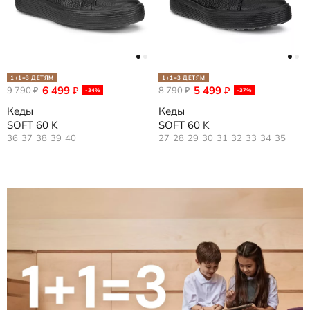
1+1=3 ДЕТЯМ
1+1=3 ДЕТЯМ
6 499
5 499
9 790
₽
8 790
₽
₽
₽
-34%
-37%
Кеды
Кеды
SOFT 60 K
SOFT 60 K
36
37
38
39
40
27
28
29
30
31
32
33
34
35