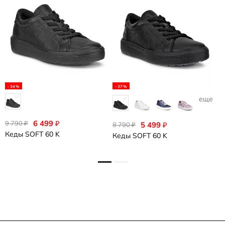
-34%
-37%
еще 1
6 499
6
₽
9 790
₽
5 499
₽
8 790
₽
Кеды
SOFT 60 K
К
Кеды
SOFT 60 K