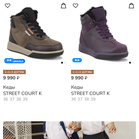
НОВИНКА
1+1=3 ДЕТЯМ
1+1=3 ДЕТЯМ
9 990
9 990
₽
₽
Кеды
Кеды
STREET COURT K
STREET COURT K
36
37
38
39
36
37
38
39