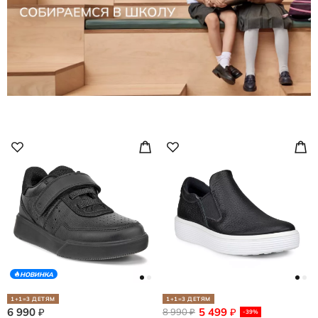
НОВИНКА
1+1=3 ДЕТЯМ
1+1=3 ДЕТЯМ
6 990
5 499
₽
8 990
₽
₽
-39%