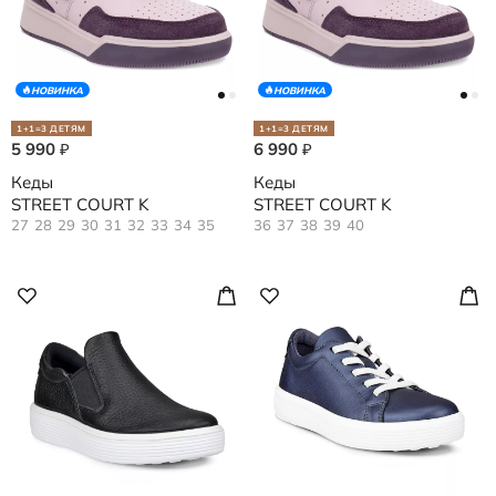
НОВИНКА
НОВИНКА
1+1=3 ДЕТЯМ
1+1=3 ДЕТЯМ
5 990
6 990
₽
₽
Кеды
Кеды
STREET COURT K
STREET COURT K
27
28
29
30
31
32
33
34
35
36
37
38
39
40