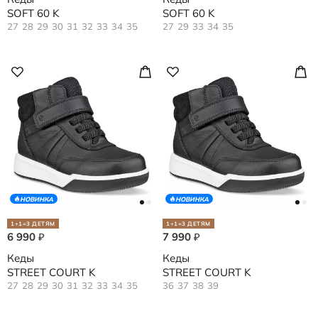
SOFT 60 K
SOFT 60 K
27
28
29
30
31
32
33
34
35
27
29
33
34
35
НОВИНКА
НОВИНКА
1+1=3 ДЕТЯМ
1+1=3 ДЕТЯМ
6 990
7 990
₽
₽
Кеды
Кеды
STREET COURT K
STREET COURT K
27
28
29
30
31
32
33
34
35
36
37
38
39