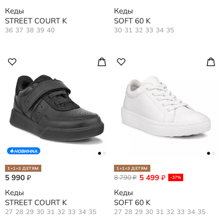
Кеды
Кеды
STREET COURT K
SOFT 60 K
36
37
38
39
40
30
31
32
33
34
35
НОВИНКА
1+1=3 ДЕТЯМ
1+1=3 ДЕТЯМ
5 990
5 499
₽
8 790
₽
₽
-37%
Кеды
Кеды
STREET COURT K
SOFT 60 K
27
28
29
30
31
32
33
34
35
27
28
29
30
31
32
33
34
35