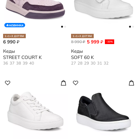
НОВИНКА
1+1=3 ДЕТЯМ
1+1=3 ДЕТЯМ
6 990
5 999
₽
8 990
₽
₽
-33%
Кеды
Кеды
STREET COURT K
SOFT 60 K
36
37
38
39
40
27
28
29
30
31
32