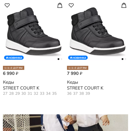
НОВИНКА
НОВИНКА
1+1=3 ДЕТЯМ
1+1=3 ДЕТЯМ
6 990
7 990
₽
₽
Кеды
Кеды
STREET COURT K
STREET COURT K
27
28
29
30
31
32
33
34
35
36
37
38
39