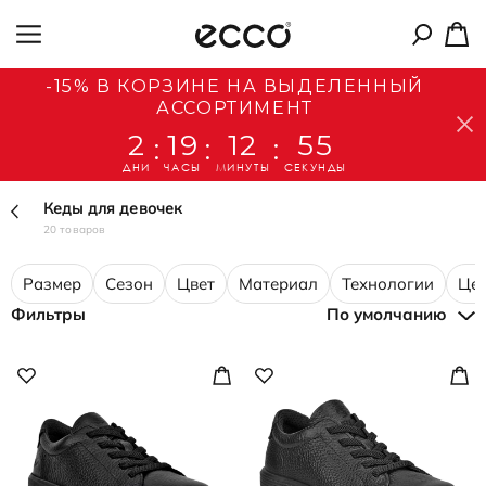
-15% В КОРЗИНЕ НА ВЫДЕЛЕННЫЙ
АССОРТИМЕНТ
2
19
12
54
:
:
:
ДНИ
ЧАСЫ
МИНУТЫ
СЕКУНДЫ
Кеды для девочек
20 товаров
Размер
Сезон
Цвет
Материал
Технологии
Це
Фильтры
По умолчанию