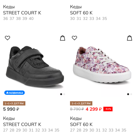
Кеды
Кеды
STREET COURT K
SOFT 60 K
36
37
38
39
40
30
31
32
33
34
35
НОВИНКА
1+1=3 ДЕТЯМ
1+1=3 ДЕТЯМ
5 990
4 299
₽
8 790
₽
₽
-51%
Кеды
Кеды
STREET COURT K
SOFT 60 K
27
28
29
30
31
32
33
34
35
27
28
29
30
31
32
33
34
35