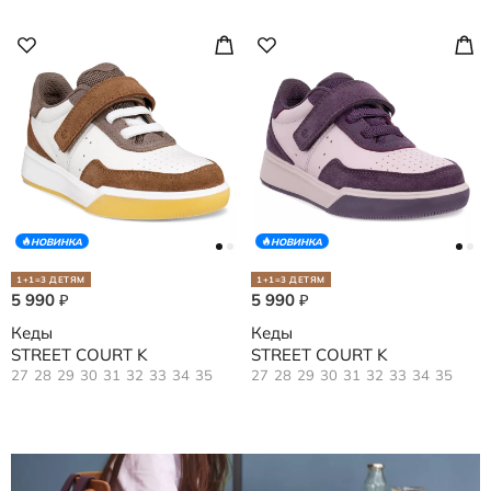
НОВИНКА
НОВИНКА
1+1=3 ДЕТЯМ
1+1=3 ДЕТЯМ
5 990
5 990
₽
₽
Кеды
Кеды
STREET COURT K
STREET COURT K
27
28
29
30
31
32
33
34
35
27
28
29
30
31
32
33
34
35