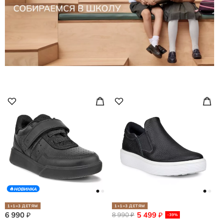
НОВИНКА
1+1=3 ДЕТЯМ
1+1=3 ДЕТЯМ
6 990
5 499
₽
8 990
₽
₽
-39%