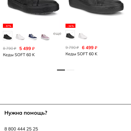
-37%
-34%
еще 1
6 499
6
₽
9 790
₽
5 499
₽
8 790
₽
Кеды
SOFT 60 K
К
Кеды
SOFT 60 K
Нужна помощь?
8 800 444 25 25