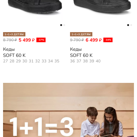
1+1=3 ДЕТЯМ
1+1=3 ДЕТЯМ
5 499
6 499
8 790
₽
9 790
₽
₽
₽
-37%
-34%
Кеды
Кеды
SOFT 60 K
SOFT 60 K
27
28
29
30
31
32
33
34
35
36
37
38
39
40