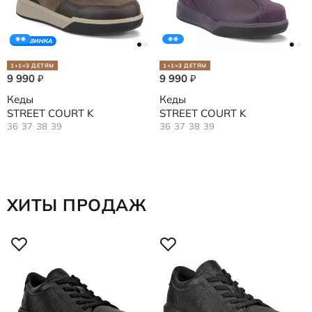
НОВИНКА
1+1=3 ДЕТЯМ
1+1=3 ДЕТЯМ
9 990
9 990
₽
₽
Кеды
Кеды
STREET COURT K
STREET COURT K
36
37
38
39
36
37
38
39
ХИТЫ ПРОДАЖ